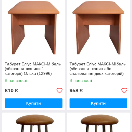
Табурет Еліус МАКСІ-МІбель
Табурет Еліус МАКСІ-МІбель
(збивання тканини 1
(збивання тканин або
категорії) Ольха (12996)
спалювання двох категорій)
Ольха (12997)
В наявності
В наявності
810
958
₴
₴
Купити
Купити