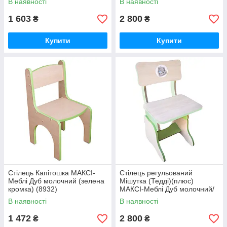
В наявності
В наявності
1 603
2 800
₴
₴
Купити
Купити
Стілець Капітошка МАКСІ-
Стілець регульований
Меблі Дуб молочний (зелена
Мішутка (Тедді)(плюс)
кромка) (8932)
МАКСІ-Меблі Дуб молочний/
Зелена вода (10455)
В наявності
В наявності
1 472
2 800
₴
₴