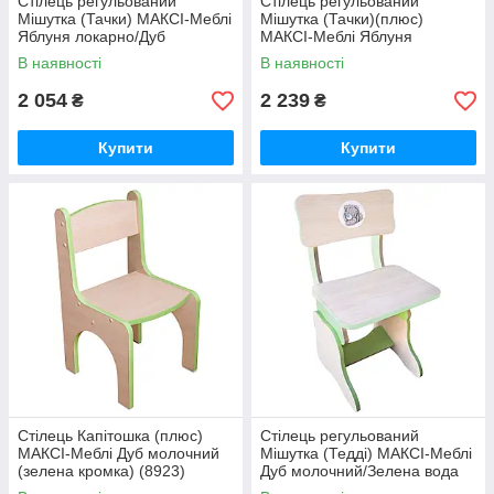
Стілець регульований
Стілець регульований
Мішутка (Тачки) МАКСІ-Меблі
Мішутка (Тачки)(плюс)
Яблуня локарно/Дуб
МАКСІ-Меблі Яблуня
молочний(10452)
локарно/Дуб молочний
В наявності
В наявності
(10453)
2 054
2 239
₴
₴
Купити
Купити
Стілець Капітошка (плюс)
Стілець регульований
МАКСІ-Меблі Дуб молочний
Мішутка (Тедді) МАКСІ-Меблі
(зелена кромка) (8923)
Дуб молочний/Зелена вода
(10454)