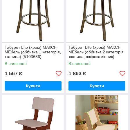
Табурет Lito (хром) МАКСІ-
Табурет Lito (хром) МАКСІ-
МЕбель (оббивка 1 категорія,
МЕбель (оббивка 2 категорія
тканина) (5103636)
тканина, шкірозамінник)
(5103637)
В наявності
В наявності
1 567
1 863
₴
₴
Купити
Купити