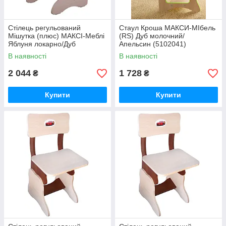
Стілець регульований
Стаул Кроша MАКСИ-МІбель
Мішутка (плюс) МАКСІ-Меблі
(RS) Дуб молочний/
Яблуня локарно/Дуб
Апельсин (5102041)
молочний (10451)
В наявності
В наявності
2 044
1 728
₴
₴
Купити
Купити