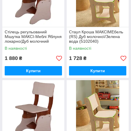
Стілець регульований
Стаул Кроша MАКСІМЕбель
Мішутка МАКСІ-Меблі Яблуня
(RS) Дуб молочної/Зелена
локарно/Дуб молочний
вода (5102040)
(10450)
В наявності
В наявності
1 880
1 728
₴
₴
Купити
Купити