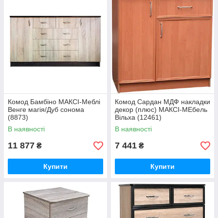
Комод Бамбіно МАКСІ-Меблі
Комод Сардан МДФ накладки
Венге магія/Дуб сонома
декор (плюс) МАКСІ-МЕбель
(8873)
Вільха (12461)
В наявності
В наявності
11 877
7 441
₴
₴
Купити
Купити