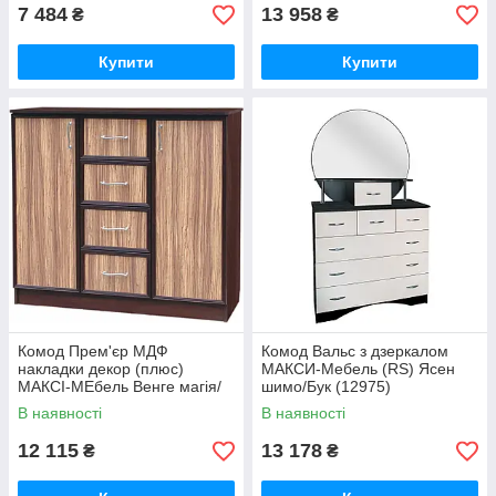
7 484
13 958
₴
₴
Купити
Купити
Комод Прем'єр МДФ
Комод Вальс з дзеркалом
накладки декор (плюс)
MАКСИ-Мебель (RS) Ясен
МАКСІ-МЕбель Венге магія/
шимо/Бук (12975)
Дуб сонома (12459)
В наявності
В наявності
12 115
13 178
₴
₴