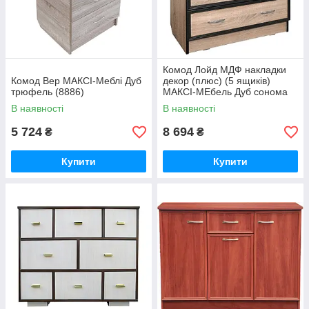
Комод Лойд МДФ накладки
Комод Вер МАКСІ-Меблі Дуб
декор (плюс) (5 ящиків)
трюфель (8886)
МАКСІ-МЕбель Дуб сонома
(12463)
В наявності
В наявності
5 724
8 694
₴
₴
Купити
Купити