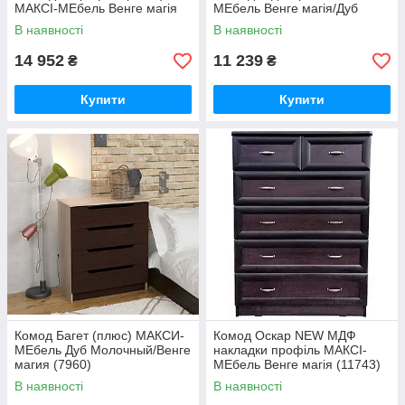
МАКСІ-МЕбель Венге магія
МЕбель Венге магія/Дуб
(11742)
сонома (12458)
В наявності
В наявності
14 952
11 239
₴
₴
Купити
Купити
Комод Багет (плюс) МАКСИ-
Комод Оскар NEW МДФ
МЕбель Дуб Молочный/Венге
накладки профіль МАКСІ-
магия (7960)
МЕбель Венге магія (11743)
В наявності
В наявності