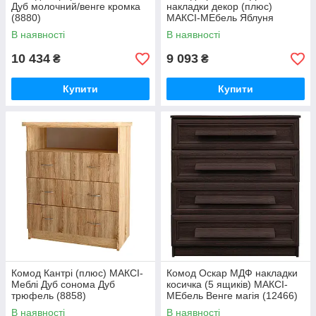
Дуб молочний/венге кромка
накладки декор (плюс)
(8880)
МАКСІ-МЕбель Яблуня
локарна (12465)
В наявності
В наявності
10 434
9 093
₴
₴
Купити
Купити
Комод Кантрі (плюс) МАКСІ-
Комод Оскар МДФ накладки
Меблі Дуб сонома Дуб
косичка (5 ящиків) МАКСІ-
трюфель (8858)
МЕбель Венге магія (12466)
В наявності
В наявності