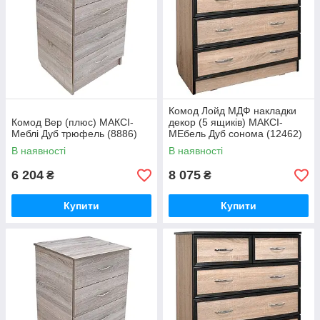
Комод Лойд МДФ накладки
Комод Вер (плюс) МАКСІ-
декор (5 ящиків) МАКСІ-
Меблі Дуб трюфель (8886)
МЕбель Дуб сонома (12462)
В наявності
В наявності
6 204
8 075
₴
₴
Купити
Купити