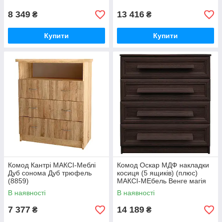
8 349
13 416
₴
₴
Купити
Купити
Комод Кантрі МАКСІ-Меблі
Комод Оскар МДФ накладки
Дуб сонома Дуб трюфель
косиця (5 ящиків) (плюс)
(8859)
МАКСІ-МЕбель Венге магія
(8855)
В наявності
В наявності
7 377
14 189
₴
₴