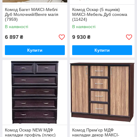
Комод Багет МАКСІ-Меблі
Комод Оскар (5 ящиків)
Дуб Молочний/Венге магія
МАКСІ-Мебель Дуб сонома
(7959)
(11424)
В наявності
В наявності
6 897
9 930
₴
₴
Купити
Купити
Комод Оскар NEW МДФ
Комод Прем'єр МДФ
накладки профіль (плюс)
накладки декор МАКСІ-