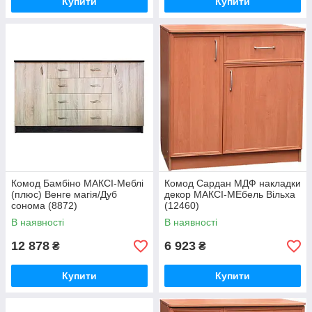
Купити
Купити
Комод Бамбіно МАКСІ-Меблі
Комод Сардан МДФ накладки
(плюс) Венге магія/Дуб
декор МАКСІ-МЕбель Вільха
сонома (8872)
(12460)
В наявності
В наявності
12 878
6 923
₴
₴
Купити
Купити