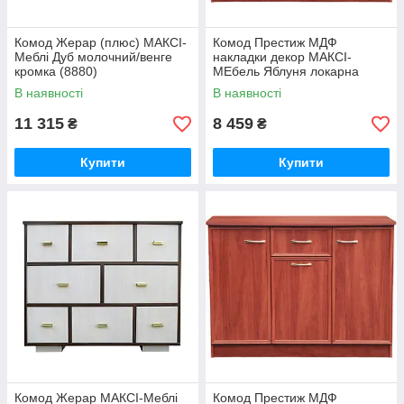
Комод Жерар (плюс) МАКСІ-
Комод Престиж МДФ
Меблі Дуб молочний/венге
накладки декор МАКСІ-
кромка (8880)
МЕбель Яблуня локарна
(12464)
В наявності
В наявності
11 315
8 459
₴
₴
Купити
Купити
Комод Жерар МАКСІ-Меблі
Комод Престиж МДФ