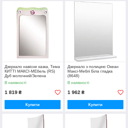
Дзеркало навісне казка, Тема
Дзеркало з полицею Океан
КИТТІ МАКСІ-МЕбель (RS)
Максі-Меблі Біла гладка
Дуб молочний/Зелена
(8648)
вода(5102037)
В наявності
В наявності
1 819
1 962
₴
₴
Купити
Купити