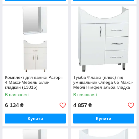
Комплект для ванної Асторії
Тумба Флавіо (плюс) під
4 Максі-Мебель Білий
умивальник Omega 65 Максі-
гладкий (13015)
Меблі Німфея альба гладка
(8575)
В наявності
В наявності
6 134
4 857
₴
₴
Купити
Купити