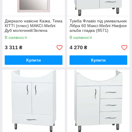
Дзеркало навісне Казка, Тема
Тумба Флавіо під умивальник
КІТТІ (плюс) МАКСІ-Меблі
Лібра 60 Максі-Меблі Німфея
Дуб молочний/Зелена
альба гладка (8571)
вода(9486)
В наявності
В наявності
3 311
4 270
₴
₴
Купити
Купити