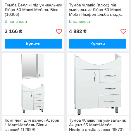
Тумба Белліні під умивальник
Тумба Флавіо (плюс) під
Лібра 50 Максі-Мебель Біла
умивальник Лібра 60 Максі-
(10306)
Меблі Німфея альба гладка
(8572)
В наявності
В наявності
3 166
4 882
₴
₴
Купити
Купити
Комплект для ванної Асторії
Тумба Флавіо під умивальник
1 Максі-Мебель Білий
Акцент 65 Максі-Меблі
гладкий (12999)
Німфея альба гладка (8573)