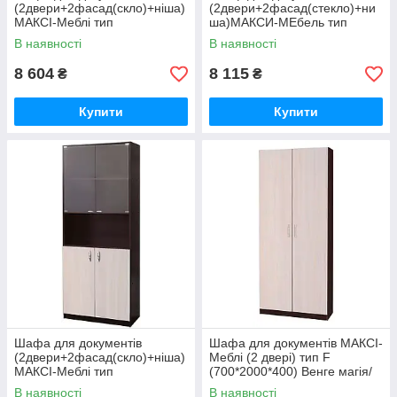
(2двери+2фасад(скло)+ніша)
(2двери+2фасад(стекло)+ни
МАКСІ-Меблі тип
ша)МАКСИ-МЕбель тип
Е(800*2000*400)Венге магія/
Е(700*2000*450)Венге магия/
В наявності
В наявності
Дуб молочний(8324)
Дуб молочный(8325)
8 604
8 115
₴
₴
Купити
Купити
Шафа для документів
Шафа для документів МАКСІ-
(2двери+2фасад(скло)+ніша)
Меблі (2 двері) тип F
МАКСІ-Меблі тип
(700*2000*400) Венге магія/
Е(800*2000*450)Венге магія/
Дуб молочний (8327)
В наявності
В наявності