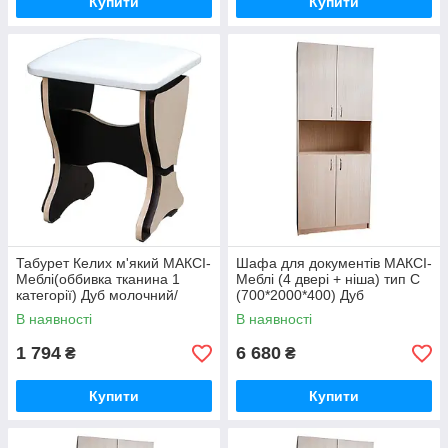
Купити
Купити
Табурет Келих м'який МАКСІ-
Шафа для документів МАКСІ-
Меблі(оббивка тканина 1
Меблі (4 двері + ніша) тип С
категорії) Дуб молочний/
(700*2000*400) Дуб
Венге магія (10040)
молочний (8315)
В наявності
В наявності
1 794
6 680
₴
₴
Купити
Купити