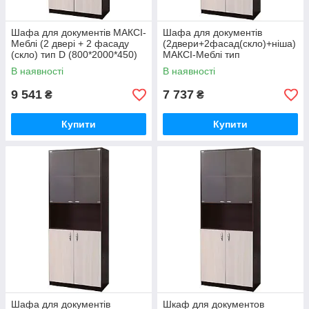
Шафа для документів МАКСІ-
Шафа для документів
Меблі (2 двері + 2 фасаду
(2двери+2фасад(скло)+ніша)
(скло) тип D (800*2000*450)
МАКСІ-Меблі тип
Венге магія/Дуб молочний
Е(700*2000*400)Венге магія/
В наявності
В наявності
Дуб молочний(8323)
9 541
7 737
₴
₴
Купити
Купити
Шафа для документів
Шкаф для документов