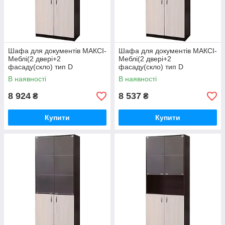
Шафа для документів МАКСІ-
Шафа для документів МАКСІ-
Меблі(2 двері+2
Меблі(2 двері+2
фасаду(скло) тип D
фасаду(скло) тип D
(800*2000*400) Венге магія/
(700*2000*450) Венге магія/
В наявності
В наявності
Дуб молочний (8320)
Дуб молочний (8321)
8 924
8 537
₴
₴
Купити
Купити