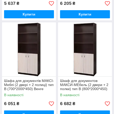
5 637
6 205
₴
₴
Купити
Купити
Шафа для документів МАКСІ-
Шкаф для документов
Меблі (2 двері + 2 полиці) тип
МАКСИ-МЕбель (2 двери + 2
В (700*2000*450) Венге
полки) тип В (800*2000*450)
магія/Дуб молочний (8313)
Венге магия/Дуб молочный
В наявності
В наявності
(8314)
6 051
6 682
₴
₴