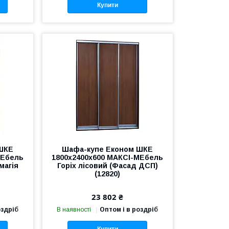
Купити
ШКЕ
Шафа-купе Економ ШКЕ
МЕбель
1800х2400х600 МАКСІ-МЕбель
магія
Горіх лісовий (Фасад ДСП)
(12820)
23 802 ₴
оздріб
В наявності
Оптом і в роздріб