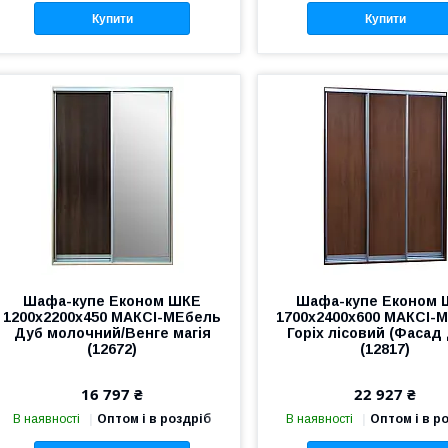
Купити
Купити
Шафа-купе Економ ШКЕ
Шафа-купе Економ 
1200х2200х450 МАКСІ-МЕбель
1700х2400х600 МАКСІ-
Дуб молочний/Венге магія
Горіх лісовий (Фасад
(12672)
(12817)
16 797 ₴
22 927 ₴
В наявності
Оптом і в роздріб
В наявності
Оптом і в р