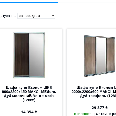
Шафа-купе Економ ШКЕ
Шафа-купе Економ 
900х2200х450 МАКСІ-МЕбель
2200х2200х600 МАКСІ-
Дуб молочний/Венге магія
Дуб трюфель (1281
(12665)
29 377 ₴
14 354 ₴
В наявності
Оптом і в р