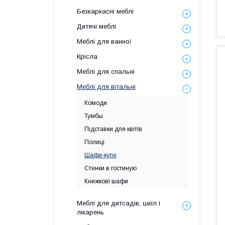
Безкаркасні меблі
Дитячі меблі
Меблі для ванної
Крісла
Меблі для спальні
Меблі для вітальні
Комоди
Тумбы
Підставки для квітів
Полиці
Шафи-купе
Стенки в гостиную
Книжкові шафи
Меблі для дитсадів, шкіл і
лікарень