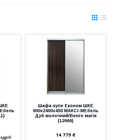
ШКЕ
Шафа-купе Економ ШКЕ
МЕбель
900х2400х450 МАКСІ-МЕбель
1)
Дуб молочний/Венге магія
(12666)
14 779 ₴
оздріб