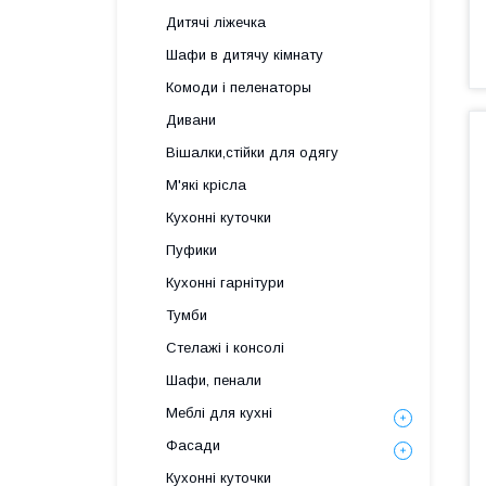
Дитячі ліжечка
Шафи в дитячу кімнату
Комоди і пеленаторы
Дивани
Вішалки,стійки для одягу
М'які крісла
Кухонні куточки
Пуфики
Кухонні гарнітури
Тумби
Стелажі і консолі
Шафи, пенали
Меблі для кухні
Фасади
Кухонні куточки