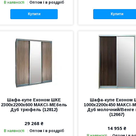
В наявності
Оптом і в роздріб
Купити
Купити
Шафа-купе Економ ШКЕ
Шафа-купе Економ 
2300х2200х600 МАКСІ-МЕбель
1000х2200х450 МАКСІ-
Дуб трюфель (12812)
Дуб молочний/Венге 
(12667)
29 268 ₴
14 955 ₴
В наявності
Оптом і в роздріб
В наявності
Оптом і в р