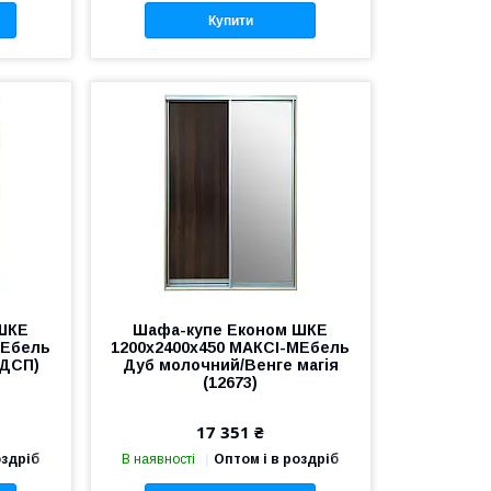
Купити
ШКЕ
Шафа-купе Економ ШКЕ
МЕбель
1200х2400х450 МАКСІ-МЕбель
 ДСП)
Дуб молочний/Венге магія
(12673)
17 351 ₴
оздріб
В наявності
Оптом і в роздріб