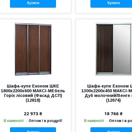
Купити
Купити
Шафа-купе Економ ШКЕ
Шафа-купе Економ 
1800х2200х600 МАКСІ-МЕбель
1300х2200х450 МАКСІ-
Горіх лісовий (Фасад ДСП)
Дуб молочний/Венге 
(12818)
(12674)
22 973 ₴
18 766 ₴
В наявності
Оптом і в роздріб
В наявності
Оптом і в р