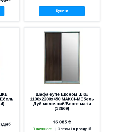
Купити
ШКЕ
Шафа-купе Економ ШКЕ
МЕбель
1100х2200х450 МАКСІ-МЕбель
4)
Дуб молочний/Венге магія
(12669)
16 085 ₴
оздріб
В наявності
Оптом і в роздріб