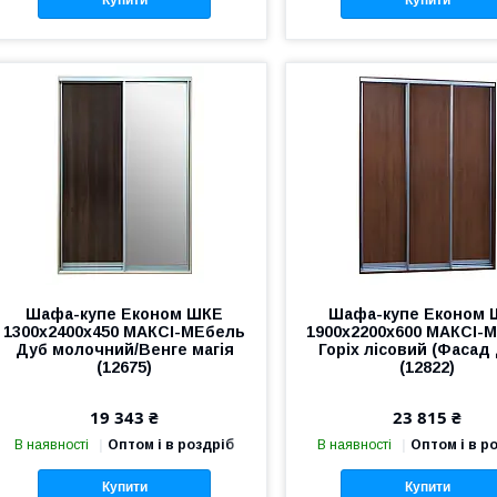
Купити
Купити
Шафа-купе Економ ШКЕ
Шафа-купе Економ 
1300х2400х450 МАКСІ-МЕбель
1900х2200х600 МАКСІ-
Дуб молочний/Венге магія
Горіх лісовий (Фасад
(12675)
(12822)
19 343 ₴
23 815 ₴
В наявності
Оптом і в роздріб
В наявності
Оптом і в р
Купити
Купити