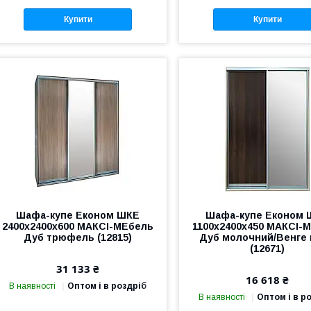
Купити
Купити
Шафа-купе Економ ШКЕ
Шафа-купе Економ 
2400х2400х600 МАКСІ-МЕбель
1100х2400х450 МАКСІ-
Дуб трюфель (12815)
Дуб молочний/Венге 
(12671)
31 133 ₴
16 618 ₴
В наявності
Оптом і в роздріб
В наявності
Оптом і в р