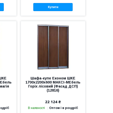
Купити
ШКЕ
Шафа-купе Економ ШКЕ
МЕбель
1700х2200х600 МАКСІ-МЕбель
магія
Горіх лісовий (Фасад ДСП)
(12816)
22 124 ₴
оздріб
В наявності
Оптом і в роздріб