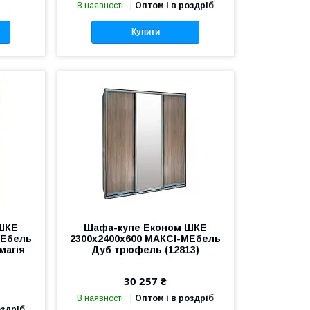
В наявності
Оптом і в роздріб
Купити
ШКЕ
Шафа-купе Економ ШКЕ
МЕбель
2300х2400х600 МАКСІ-МЕбель
магія
Дуб трюфель (12813)
30 257 ₴
В наявності
Оптом і в роздріб
оздріб