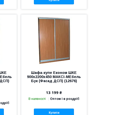
Купити
ШКЕ
Шафа-купе Економ ШКЕ
МЕбель
900х2200х450 МАКСІ-МЕбель
 ДСП)
Бук (Фасад ДСП) (12676)
13 199 ₴
В наявності
Оптом і в роздріб
оздріб
Купити