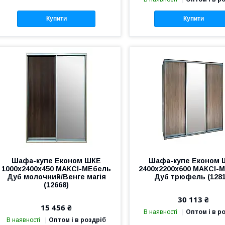
Купити
Купити
Шафа-купе Економ ШКЕ
Шафа-купе Економ 
1000х2400х450 МАКСІ-МЕбель
2400х2200х600 МАКСІ-
Дуб молочний/Венге магія
Дуб трюфель (1281
(12668)
30 113 ₴
15 456 ₴
В наявності
Оптом і в р
В наявності
Оптом і в роздріб