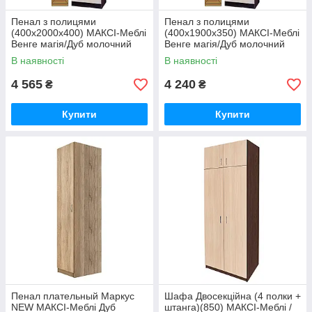
Пенал з полицями
Пенал з полицями
(400х2000х400) МАКСІ-Меблі
(400х1900х350) МАКСІ-Меблі
Венге магія/Дуб молочний
Венге магія/Дуб молочний
(8799)
(10900)
В наявності
В наявності
4 565
4 240
₴
₴
Купити
Купити
Пенал плательный Маркус
Шафа Двосекційна (4 полки +
NEW МАКСІ-Меблі Дуб
штанга)(850) МАКСІ-Меблі /