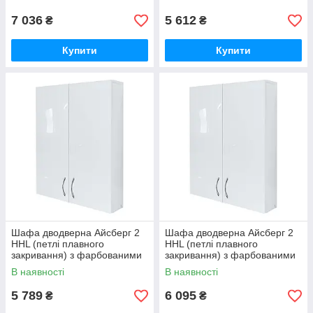
МАКСІ-МЕбель
7 036
5 612
₴
₴
Купити
Купити
Шафа дводверна Айсберг 2
Шафа дводверна Айсберг 2
HHL (петлі плавного
HHL (петлі плавного
закривання) з фарбованими
закривання) з фарбованими
МДФ фасадами ширина 650
МДФ фасадами ширина 700
В наявності
В наявності
МАКСІ-Мебель
МАКСІ-МЕбель
5 789
6 095
₴
₴