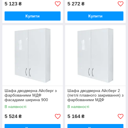
5 123
5 272
₴
₴
Купити
Купити
Шафа дводверна Айсберг з
Шафа дводверна Айсберг 2
фарбованими МДФ
(петлі плавного закривання) з
фасадами ширина 900
фарбованими МДФ
МАКСІ-МЕбель (5102710)
фасадами ширина 600
В наявності
В наявності
МАКСІ-МЕбель
5 524
5 164
₴
₴