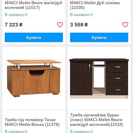
МАКСІ-Меблі Венге магія/дуб
МАКСІ-Меблі Дуб сонома
молочний (11017)
(11035)
В наявності
В наявності
7 223
3 559
₴
₴
Купити
Купити
Тумба-органайзер Буран
Тумба під телевізор Техас
(плюс) МАКСІ-Меблі Венге
МАКСІ-Меблі Вільха (11378)
магія/дуб молочний(11018)
В наявності
В наявності