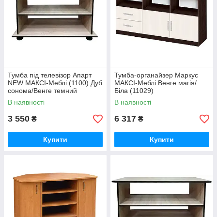
Тумба під телевізор Апарт
Тумба-органайзер Маркус
NEW МАКСІ-Меблі (1100) Дуб
МАКСІ-Меблі Венге магія/
сонома/Венге темний
Біла (11029)
(10962)
В наявності
В наявності
3 550
6 317
₴
₴
Купити
Купити