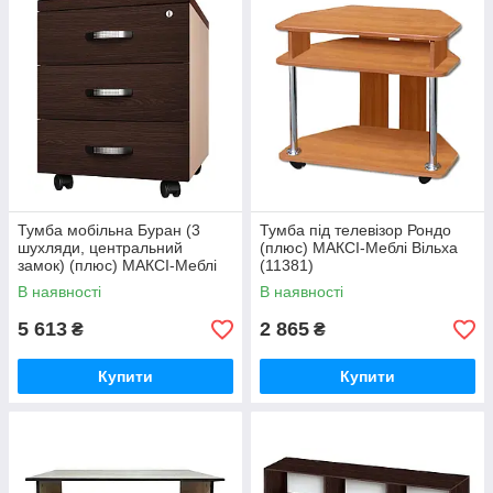
Тумба мобільна Буран (3
Тумба під телевізор Рондо
шухляди, центральний
(плюс) МАКСІ-Меблі Вільха
замок) (плюс) МАКСІ-Меблі
(11381)
Яблуня локарна/Дуб
В наявності
В наявності
молочний (11105)
5 613
2 865
₴
₴
Купити
Купити