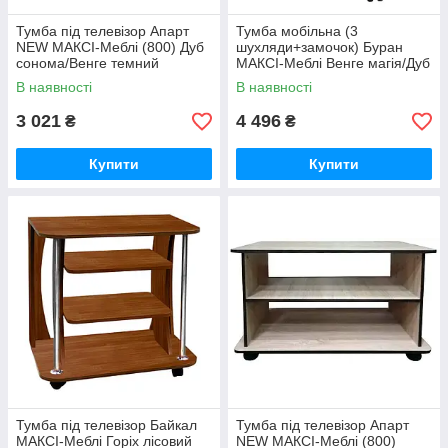
Тумба під телевізор Апарт
Тумба мобільна (3
NEW МАКСІ-Меблі (800) Дуб
шухляди+замочок) Буран
сонома/Венге темний
МАКСІ-Меблі Венге магія/Дуб
(10958)
молочний (11023)
В наявності
В наявності
3 021
4 496
₴
₴
Купити
Купити
Тумба під телевізор Байкал
Тумба під телевізор Апарт
МАКСІ-Меблі Горіх лісовий
NEW МАКСІ-Меблі (800)