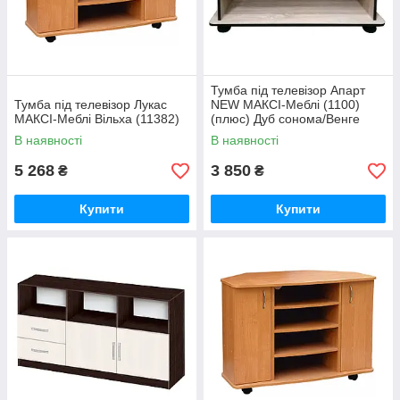
Тумба під телевізор Апарт
Тумба під телевізор Лукас
NEW МАКСІ-Меблі (1100)
МАКСІ-Меблі Вільха (11382)
(плюс) Дуб сонома/Венге
темний (10963)
В наявності
В наявності
5 268
3 850
₴
₴
Купити
Купити