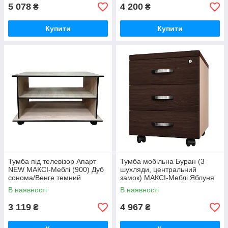
5 078
4 200
₴
₴
Купити
Купити
Тумба під телевізор Апарт
Тумба мобільна Буран (3
NEW МАКСІ-Меблі (900) Дуб
шухляди, центральний
сонома/Венге темний
замок) МАКСІ-Меблі Яблуня
(10960)
локарна/Дуб молочний
В наявності
В наявності
(11104)
3 119
4 967
₴
₴