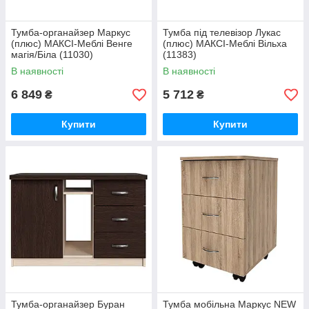
Тумба-органайзер Маркус
Тумба під телевізор Лукас
(плюс) МАКСІ-Меблі Венге
(плюс) МАКСІ-Меблі Вільха
магія/Біла (11030)
(11383)
В наявності
В наявності
6 849
5 712
₴
₴
Купити
Купити
Тумба-органайзер Буран
Тумба мобільна Маркус NEW