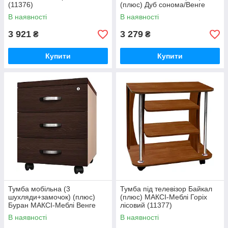
(11376)
(плюс) Дуб сонома/Венге
темний (10959)
В наявності
В наявності
3 921
3 279
₴
₴
Купити
Купити
Тумба мобільна (3
Тумба під телевізор Байкал
шухляди+замочок) (плюс)
(плюс) МАКСІ-Меблі Горіх
Буран МАКСІ-Меблі Венге
лісовий (11377)
магія/Дуб молочний (11024)
В наявності
В наявності