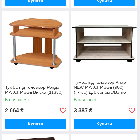
Купити
Купити
Тумба під телевізор Апарт
Тумба під телевізор Рондо
NEW МАКСІ-Меблі (900)
МАКСІ-Меблі Вільха (11380)
(плюс) Дуб сонома/Венге
темний (10961)
В наявності
В наявності
2 664
3 387
₴
₴
Купити
Купити