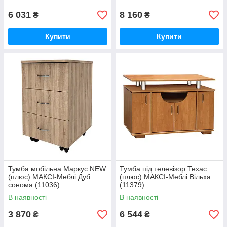
6 031
8 160
₴
₴
Купити
Купити
Тумба мобільна Маркус NEW
Тумба під телевізор Техас
(плюс) МАКСІ-Меблі Дуб
(плюс) МАКСІ-Меблі Вільха
сонома (11036)
(11379)
В наявності
В наявності
3 870
6 544
₴
₴