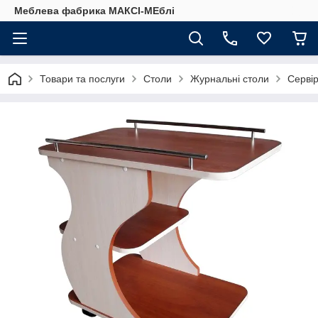
Меблева фабрика МАКСІ-МЕблі
Товари та послуги
Столи
Журнальні столи
Серві