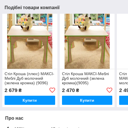
Подібні товари компанії
Стіл Кроша (плюс) МАКСІ-
Стіл Кроша МАКСІ-Меблі
Стіл
Меблі Дуб молочний
Дуб молочний (зелена
МАКС
(зелена кромка) (9096)
кромка)(9095)
моло
(910
2 679
2 470
2 4
₴
₴
Купити
Купити
Про нас