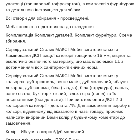
упаковці (тришаровий гофрокартон), в комплекті з фурнітурою
та детальною інструкцією для збірки.
Всі отвори для збирання - просвердлені.
Меблі повністю підготовлена до складання.
Комплектація:Комплект деталей, Комплект фурнітури, Схема
збирання.
Сервірувальний Столик МАКСІ-Меблі виготовляється з
Ламінованої ДСП вищої категорії,товщиною 16 мм, міцної та
екологічно безпечного матеріалу, що має клас емісії Е1 з
дотриманням всіх санітарно-гігієнічних норм.
Сервірувальний Столик МАКСІ-Меблі виготовляється у
кольорах: дуб трюфель, венге магія, дуб молочний, яблуня
локарна, дуб сонома, біла (гладка), біла (структура), ваніль,
венге світле, бук, горіх лісний, вільха сіра (попіл) та їх
поєднаннями (без доплати). При виготовленні з ДСП 2-3
кольоровій категорії - доплата 7%. Для замовлення виробу в
кольорі, відмінному від вказаного в назві товару, просимо
написати вибраний Вами колір у будь-якому коментарі до
замовлення.
Колір - Яблуня локарно/Дуб молочний.
Кромка всіх елементів - ПВХ 0,5 мм