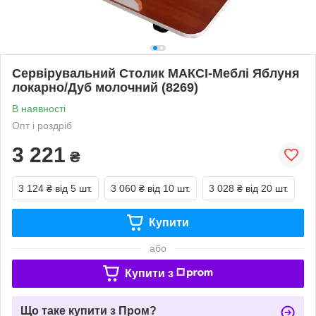
Сервірувальний Столик МАКСІ-Меблі Яблуня
локарно/Дуб молочний (8269)
В наявності
Опт і роздріб
3 221
₴
3 124 ₴
від 5 шт.
3 060 ₴
від 10 шт.
3 028 ₴
від 20 шт.
Купити
або
Купити з
Що таке купити з Пром?