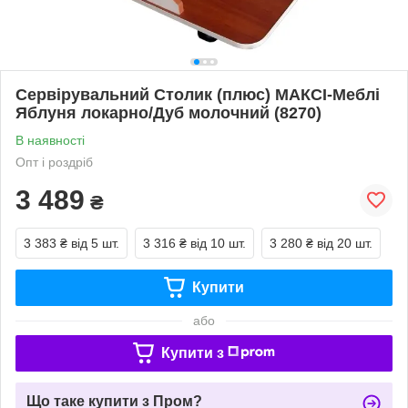
Сервірувальний Столик (плюс) МАКСІ-Меблі
Яблуня локарно/Дуб молочний (8270)
В наявності
Опт і роздріб
3 489
₴
3 383 ₴
від 5 шт.
3 316 ₴
від 10 шт.
3 280 ₴
від 20 шт.
Купити
або
Купити з
Що таке купити з Пром?