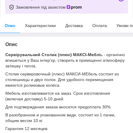
Замовлення під захистом
Опис
Характеристики
Доставка
Оплата
Умови п
Опис
Сервірувальний Столик (плюс) МАКСІ-Меблі
ь - органічно
впишеться у Ваш інтер'єр, створить в приміщенні атмосферу
затишку і тепла.
Столик сервировочный (плюс) МАКСИ-МЕбель состоит из
столешницы и двух полок. Для удобного перемещения
имеются роликовые колёса.
Мебель изготавливается на заказ. Срок изготовления
(включая доставку) 5-10 дней.
Для подтверждения заказа вносится предоплата 30%.
В разобранном и упакованном виде, состоит из 1 пачки,
общим весом 10 кг.
Гарантия 12 месяцев.