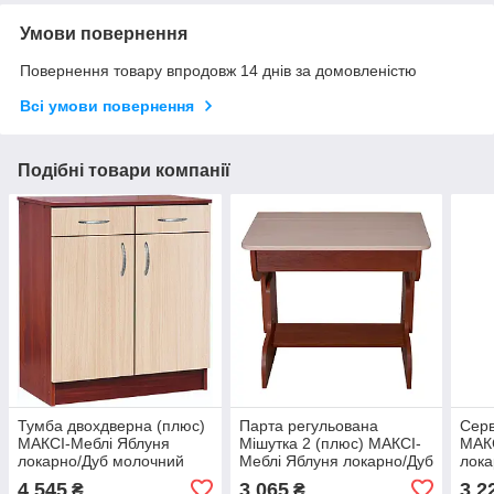
Умови повернення
Повернення товару впродовж 14 днів за домовленістю
Всі умови повернення
Подібні товари компанії
Тумба двохдверна (плюс)
Парта регульована
Серв
МАКСІ-Меблі Яблуня
Мішутка 2 (плюс) МАКСІ-
МАКС
локарно/Дуб молочний
Меблі Яблуня локарно/Дуб
лока
(9019)
молочний (10461)
(826
4 545
3 065
3 2
₴
₴