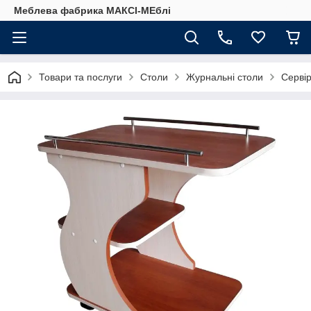
Меблева фабрика МАКСІ-МЕблі
Товари та послуги
Столи
Журнальні столи
Серві