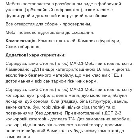
Мебель поставляется в разобранном виде в фабричной
упаковке (трёхслойный гофрокартон), в комплекте с
фурнитурой и детальной инструкцией для сборки.
Все отверстия для сборки - просверлены.
Меблі повністю підготовлена до складання.
Комплектація:
Комплект деталей, Комплект фурнітури,
Схема збирання.
Додаткові характеристики:
Сервірувальний Столик (плюс) МАКСІ-Меблі виготовляється з
Ламінованої ДСП вищої категорії,товщиною 16 мм, міцної та
екологічно безпечного матеріалу, що має клас емісії Е1 з
дотриманням всіх санітарно-гігієнічних норм.
Сервірувальний Столик (плюс) МАКСІ-Меблі виготовляється у
кольорах: дуб трюфель, венге магія, дуб молочний, яблуня
локарна, дуб сонома, біла (гладка), біла (структура), ваніль,
венге світле, бук, горіх лісний, вільха сіра (попіл) та їх
поєднаннями (без доплати). При виготовленні з ДСП 2-3
кольоровій категорії - доплата 7%. Для замовлення виробу в
кольорі, відмінному від вказаного в назві товару, просимо
написати вибраний Вами колір у будь-якому коментарі до
замовлення.