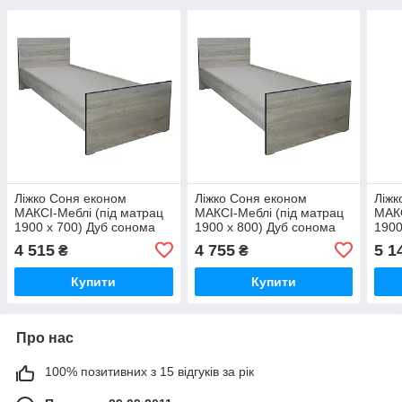
Ліжко Соня економ
Ліжко Соня економ
Ліжк
МАКСІ-Меблі (під матрац
МАКСІ-Меблі (під матрац
МАКС
1900 х 700) Дуб сонома
1900 х 800) Дуб сонома
1900
(8349)
(8350)
(835
4 515
4 755
5 1
₴
₴
Купити
Купити
Про нас
100% позитивних з 15 відгуків за рік