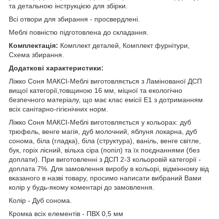
та детальною інструкцією для збірки.
Всі отвори для збирання - просвердлені.
Меблі повністю підготовлена до складання.
Комплектація:
Комплект деталей, Комплект фурнітури,
Схема збирання.
Додаткові характеристики:
Ліжко Соня МАКСІ-Меблі виготовляється з Ламінованої ДСП
вищої категорії,товщиною 16 мм, міцної та екологічно
безпечного матеріалу, що має клас емісії Е1 з дотриманням
всіх санітарно-гігієнічних норм.
Ліжко Соня МАКСІ-Меблі виготовляється у кольорах: дуб
трюфель, венге магія, дуб молочний, яблуня локарна, дуб
сонома, біла (гладка), біла (структура), ваніль, венге світле,
бук, горіх лісний, вільха сіра (попіл) та їх поєднаннями (без
доплати). При виготовленні з ДСП 2-3 кольоровій категорії -
доплата 7%. Для замовлення виробу в кольорі, відмінному від
вказаного в назві товару, просимо написати вибраний Вами
колір у будь-якому коментарі до замовлення.
Колір - Дуб сонома.
Кромка всіх елементів - ПВХ 0,5 мм