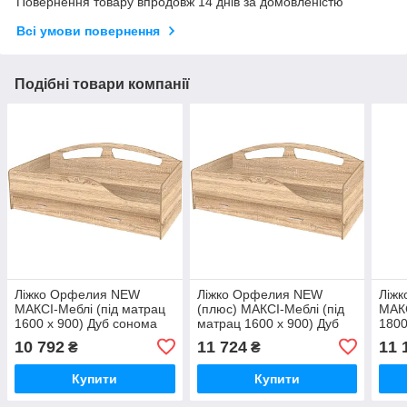
Повернення товару впродовж 14 днів за домовленістю
Всі умови повернення
Подібні товари компанії
Ліжко Орфелия NEW
Ліжко Орфелия NEW
Ліж
МАКСІ-Меблі (під матрац
(плюс) МАКСІ-Меблі (під
МАКС
1600 х 900) Дуб сонома
матрац 1600 х 900) Дуб
1800
(11526)
сонома (11527)
(847
10 792
11 724
11 
₴
₴
Купити
Купити