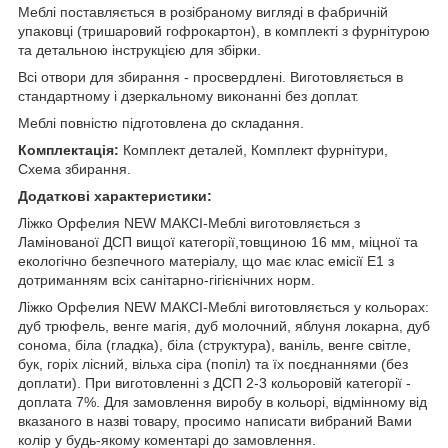
Меблі поставляється в розібраному вигляді в фабричній
упаковці (тришаровий гофрокартон), в комплекті з фурнітурою
та детальною інструкцією для збірки.
Всі отвори для збирання - просвердлені. Виготовляється в
стандартному і дзеркальному виконанні без доплат.
Меблі повністю підготовлена до складання.
Комплектація:
Комплект деталей, Комплект фурнітури,
Схема збирання.
Додаткові характеристики:
Ліжко Орфелия NEW МАКСІ-Меблі виготовляється з
Ламінованої ДСП вищої категорії,товщиною 16 мм, міцної та
екологічно безпечного матеріалу, що має клас емісії Е1 з
дотриманням всіх санітарно-гігієнічних норм.
Ліжко Орфелия NEW МАКСІ-Меблі виготовляється у кольорах:
дуб трюфель, венге магія, дуб молочний, яблуня локарна, дуб
сонома, біла (гладка), біла (структура), ваніль, венге світле,
бук, горіх лісний, вільха сіра (попіл) та їх поєднаннями (без
доплати). При виготовленні з ДСП 2-3 кольоровій категорії -
доплата 7%. Для замовлення виробу в кольорі, відмінному від
вказаного в назві товару, просимо написати вибраний Вами
колір у будь-якому коментарі до замовлення.