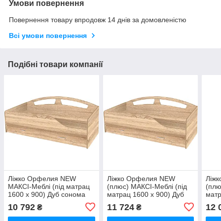
Умови повернення
Повернення товару впродовж 14 днів за домовленістю
Всі умови повернення
Подібні товари компанії
Ліжко Орфелия NEW
Ліжко Орфелия NEW
Ліж
МАКСІ-Меблі (під матрац
(плюс) МАКСІ-Меблі (під
(плю
1600 х 900) Дуб сонома
матрац 1600 х 900) Дуб
матр
(11526)
сонома (11527)
соно
10 792
11 724
12 
₴
₴