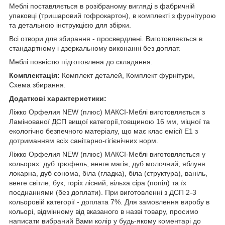
Меблі поставляється в розібраному вигляді в фабричній
упаковці (тришаровий гофрокартон), в комплекті з фурнітурою
та детальною інструкцією для збірки.
Всі отвори для збирання - просвердлені. Виготовляється в
стандартному і дзеркальному виконанні без доплат.
Меблі повністю підготовлена до складання.
Комплектація:
Комплект деталей, Комплект фурнітури,
Схема збирання.
Додаткові характеристики:
Ліжко Орфелия NEW (плюс) МАКСІ-Меблі виготовляється з
Ламінованої ДСП вищої категорії,товщиною 16 мм, міцної та
екологічно безпечного матеріалу, що має клас емісії Е1 з
дотриманням всіх санітарно-гігієнічних норм.
Ліжко Орфелия NEW (плюс) МАКСІ-Меблі виготовляється у
кольорах: дуб трюфель, венге магія, дуб молочний, яблуня
локарна, дуб сонома, біла (гладка), біла (структура), ваніль,
венге світле, бук, горіх лісний, вільха сіра (попіл) та їх
поєднаннями (без доплати). При виготовленні з ДСП 2-3
кольоровій категорії - доплата 7%. Для замовлення виробу в
кольорі, відмінному від вказаного в назві товару, просимо
написати вибраний Вами колір у будь-якому коментарі до