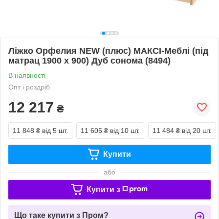
Ліжко Орфелия NEW (плюс) МАКСІ-Меблі (під
матрац 1900 х 900) Дуб сонома (8494)
В наявності
Опт і роздріб
12 217
₴
11 848 ₴
від 5 шт.
11 605 ₴
від 10 шт.
11 484 ₴
від 20 шт.
Купити
або
Купити з
Що таке купити з Пром?