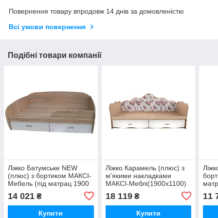
Повернення товару впродовж 14 днів за домовленістю
Всі умови повернення
Подібні товари компанії
Ліжко Батумське NEW
Ліжко Карамель (плюс) з
Ліжк
(плюс) з бортиком МАКСІ-
м'якими накладками
борт
Мебель (під матрац 1900
МАКСІ-Меблі(1900х1100)
матр
х 1100) Дуб молочний
Дуб молочний/Німфея
мол
14 021
18 119
11 
₴
₴
(5102598)
альба гладка (8553)
глад
Купити
Купити