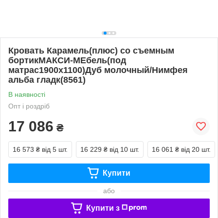
Кровать Карамель(плюс) со съемным
бортикМАКСИ-МЕбель(под
матрас1900х1100)Дуб молочный/Нимфея
альба гладк(8561)
В наявності
Опт і роздріб
17 086
₴
16 573 ₴
від 5 шт.
16 229 ₴
від 10 шт.
16 061 ₴
від 20 шт.
Купити
або
Купити з