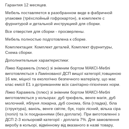
Гарантия 12 месяцев.
Мебель поставляется в разобранном виде в фабричной
упаковке (трёхслойный гофрокартон), в комплекте с
фурнитурой и детальной инструкцией для сборки.
Все отверстия для сборки - просверлены.
Мебель полностью подготовлена к сборке.
Комплектация: Комплект деталей, Комплект фурнитуры,
Схема сборки.
Дополнительные характеристики:
Ліжко Карамель (плюс) зі знімним бортом МАКСІ-Меблі
виготовляється з Ламінованої ДСП вищої категорії,товщиною
16 мм, міцної та екологічно безпечного матеріалу, що має
клас емісії Е1 з дотриманням всіх санітарно-гігієнічних норм.
Ліжко Карамель (плюс) зі знімним бортом МАКСІ-Меблі
виготовляється у кольорах: дуб трюфель, венге магія, дуб
молочний, яблуня локарна, дуб сонома, біла (гладка), біла
(структура), ваніль, венге світле, бук, горіх лісний, вільха сіра
(попіл) та їх поєднаннями (без доплати). При виготовленні з
ДСП 2-3 кольоровій категорії - доплата 7%. Для замовлення
виробу в кольорі, відмінному від вказаного в назві товару,