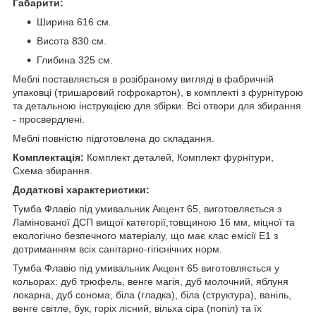
Габарити:
Ширина 616 см.
Висота 830 см.
Глибина 325 см.
Меблі поставляється в розібраному вигляді в фабричній
упаковці (тришаровий гофрокартон), в комплекті з фурнітурою
та детальною інструкцією для збірки. Всі отвори для збирання
- просвердлені.
Меблі повністю підготовлена до складання.
Комплектація:
Комплект деталей, Комплект фурнітури,
Схема збирання.
Додаткові характеристики:
Тумба Флавіо під умивальник Акцент 65, виготовляється з
Ламінованої ДСП вищої категорії,товщиною 16 мм, міцної та
екологічно безпечного матеріалу, що має клас емісії Е1 з
дотриманням всіх санітарно-гігієнічних норм.
Тумба Флавіо під умивальник Акцент 65 виготовляється у
кольорах: дуб трюфель, венге магія, дуб молочний, яблуня
локарна, дуб сонома, біла (гладка), біла (структура), ваніль,
венге світле, бук, горіх лісний, вільха сіра (попіл) та їх