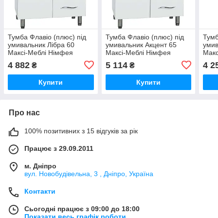
Тумба Флавіо (плюс) під
Тумба Флавіо (плюс) під
Тумб
умивальник Лібра 60
умивальник Акцент 65
уми
Максі-Меблі Німфея
Максі-Меблі Німфея
Макс
альба гладка (8572)
альба гладка (8574)
альб
4 882
5 114
4 2
₴
₴
Купити
Купити
Про нас
100% позитивних з 15 відгуків за рік
Працює з 29.09.2011
м. Дніпро
вул. Новобудівельна, 3 , Дніпро, Україна
Контакти
Сьогодні працює з 09:00 до 18:00
Показати весь графік роботи