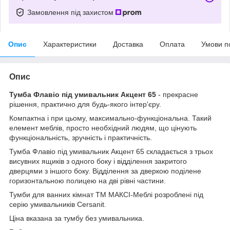
Замовлення під захистом
Опис
Характеристики
Доставка
Оплата
Умови п
Опис
Тумба Флавіо під умивальник Акцент 65
- прекрасне
рішення, практично для будь-якого інтер'єру.
Компактна і при цьому, максимально-функціональна. Такий
елемент меблів, просто необхідний людям, що цінують
функціональність, зручність і практичність.
Тумба Флавіо під умивальник Акцент 65 складається з трьох
висувних ящиків з одного боку і відділення закритого
дверцями з іншого боку. Відділення за дверкою поділене
горизонтальною полицею на дві рівні частини.
Тумби для ванних кімнат ТМ МАКСІ-Меблі розроблені під
серію умивальників Cersanit.
Ціна вказана за тумбу без умивальника.