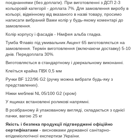
поєднаннями (без доплати). При виготовленні з ДСП 2-3
кольоровій категорії - доплата 7%. Для замовлення виробу в
кольорі, відмінному від вказаного в назві товару, просимо
написати вибраний Вами колір у будь-якому коментарі до
замовлення.
Колір корпусу і фасадів - Німфея альба гладка.
Тумба Флавіо під умивальник Акцент 65 виготовляється на
замовлення. Термін виготовлення (включаючи доставку) 5-10
днів. Передоплата 30%.
Виготовляється в стандартному і дзеркальному виконанні.
Клеїться крайка ПВХ 0,5 мм
Ручки BF 122/96 G2 (ручку можна вибрати будь-яку з
представлених).
Ніжки меблеві NL 05/100 G2 (хром)
У ящиках встановлені роликові напрямні.
В розібраному й упакованому вигляді, складається з однієї
пачки, вагою 25 кг
Якість і безпека продукції підтверджені офіційно
сертифікатами
- висновками державної санітарно-
епідеміологічної експертизи України.