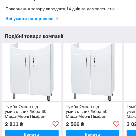
Повернення товару впродовж 14 днів за домовленістю
Всі умови повернення
Подібні товари компанії
Тумба Океан під
Тумба Океан під
Тумб
умивальник Лібра 60
умивальник Лібра 50
умив
Максі-Меблі Німфея
Максі-Меблі Німфея
Макс
альба гладка (8577)
альба гладка (8579)
альб
2 811
2 566
3 0
₴
₴
Купити
Купити