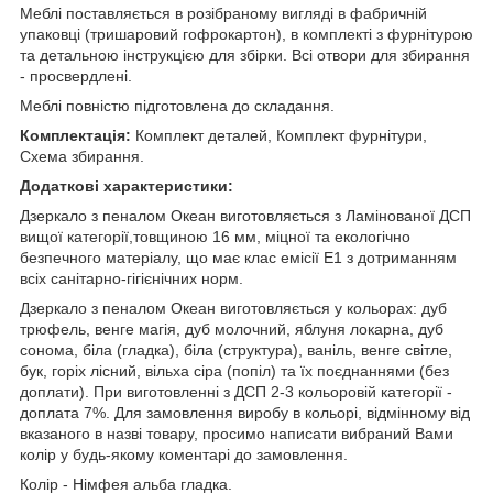
Меблі поставляється в розібраному вигляді в фабричній
упаковці (тришаровий гофрокартон), в комплекті з фурнітурою
та детальною інструкцією для збірки. Всі отвори для збирання
- просвердлені.
Меблі повністю підготовлена до складання.
Комплектація:
Комплект деталей, Комплект фурнітури,
Схема збирання.
Додаткові характеристики:
Дзеркало з пеналом Океан виготовляється з Ламінованої ДСП
вищої категорії,товщиною 16 мм, міцної та екологічно
безпечного матеріалу, що має клас емісії Е1 з дотриманням
всіх санітарно-гігієнічних норм.
Дзеркало з пеналом Океан виготовляється у кольорах: дуб
трюфель, венге магія, дуб молочний, яблуня локарна, дуб
сонома, біла (гладка), біла (структура), ваніль, венге світле,
бук, горіх лісний, вільха сіра (попіл) та їх поєднаннями (без
доплати). При виготовленні з ДСП 2-3 кольоровій категорії -
доплата 7%. Для замовлення виробу в кольорі, відмінному від
вказаного в назві товару, просимо написати вибраний Вами
колір у будь-якому коментарі до замовлення.
Колір - Німфея альба гладка.