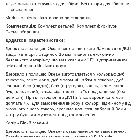
та детальною інструкцією для збірки. Всі отвори для збирання
- просвердлені.
Меблі повністю підготовлена до складання.
Комплектація:
Комплект деталей, Комплект фурнітури,
Схема збирання.
Додаткові характеристики:
Дзеркало з полицею Океан виготовляється з Ламінованої ДСП
вищої категорії,товщиною 16 мм, міцної та екологічно
безпечного матеріалу, що має клас емісії Е1 з дотриманням
всіх санітарно-гігієнічних норм.
Дзеркало з полицею Океан виготовляється у кольорах: дуб
трюфель, венге магія, дуб молочний, яблуня локарна, дуб
сонома, біла (гладка), біла (структура), ваніль, венге світле,
бук, горіх лісний, вільха сіра (попіл) та їх поєднаннями (без
доплати). При виготовленні з ДСП 2-3 кольоровій категорії -
доплата 7%. Для замовлення виробу в кольорі, відмінному від
вказаного в назві товару, просимо написати вибраний Вами
колір у будь-якому коментарі до замовлення.
Колір - Білий гладкий.
Дзеркало з полицею Океанизготавливается на замовлення.
Термін виготовлення (включаючи доставку) 5-10 днів.