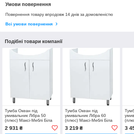
Умови повернення
Повернення товару впродовж 14 днів за домовленістю
Всі умови повернення
Подібні товари компанії
Тумба Океан під
Тумба Океан під
Тумб
умивальник Лібра 50
умивальник Лібра 60
умив
(плюс) Максі-Меблі Біла
(плюс) Максі-Меблі Біла
(плю
гладка (8580)
гладка (8578)
глад
2 931
3 219
3 4
₴
₴