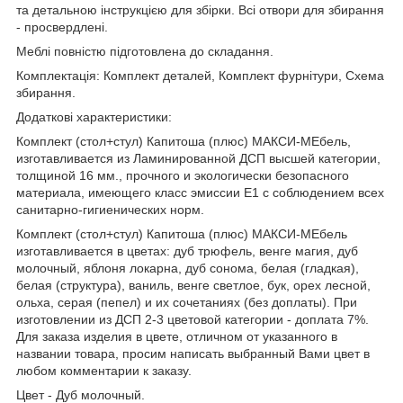
та детальною інструкцією для збірки. Всі отвори для збирання
- просвердлені.
Меблі повністю підготовлена до складання.
Комплектація: Комплект деталей, Комплект фурнітури, Схема
збирання.
Додаткові характеристики:
Комплект (стол+стул) Капитоша (плюс) МАКСИ-МЕбель,
изготавливается из Ламинированной ДСП высшей категории,
толщиной 16 мм., прочного и экологически безопасного
материала, имеющего класс эмиссии Е1 с соблюдением всех
санитарно-гигиенических норм.
Комплект (стол+стул) Капитоша (плюс) МАКСИ-МЕбель
изготавливается в цветах: дуб трюфель, венге магия, дуб
молочный, яблоня локарна, дуб сонома, белая (гладкая),
белая (структура), ваниль, венге светлое, бук, орех лесной,
ольха, серая (пепел) и их сочетаниях (без доплаты). При
изготовлении из ДСП 2-3 цветовой категории - доплата 7%.
Для заказа изделия в цвете, отличном от указанного в
названии товара, просим написать выбранный Вами цвет в
любом комментарии к заказу.
Цвет - Дуб молочный.