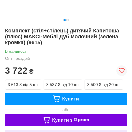
Комплект (стіл+стілець) дитячий Капитоша
(плюс) МАКСІ-Меблі Дуб молочний (зелена
кромка) (9615)
В наявності
Опт і роздріб
3 722
₴
3 613 ₴
від 5 шт.
3 537 ₴
від 10 шт.
3 500 ₴
від 20 шт.
Купити
або
Купити з