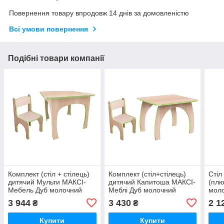
Повернення товару впродовж 14 днів за домовленістю
Всі умови повернення
Подібні товари компанії
Комплект (стіл + стілець)
Комплект (стіл+стілець)
Стіл
дитячий Мульти МАКСІ-
дитячий Капитоша МАКСІ-
(плю
Мебель Дуб молочний
Меблі Дуб молочний
моло
(зелена крайка) (5102152)
(зелена кромка) (9616)
(893
3 944
3 430
2 1
₴
₴
Купити
Купити