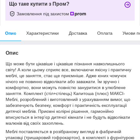
Що таке купити з Пром?
Замовлення під захистом
Опис
Характеристики
Доставка
Оплата
Умови п
Опис
Що може бути цікавіше і цікавіше пізнання навколишнього
світу! А коли цьому сприяє все, включаючи якісну і практичну
меблі, це заняття, стає ще приємніше. Адже юних чомучок
нічого не повинно відволікати або заважати. Їм зручно і
комфортно, вони можуть повністю зануритися в улюблене
заняття. Комплект (стіл+стілець) Капитоша (плюс) МАКСІ-
Меблі, розроблений і виготовлений з урахуванням вимог, що
забезпечують безпеку, комфорт і практичність експлуатації
дитячої меблів. Приємні колірні рішення, гармонійно
вписуються в інтер'єр дитячої кімнати і не будуть відволікати
малюків від своїх захоплень.
Меблі поставляється в розібраному вигляді в фабричній
упаковці (тришаровий гофрокартон), в комплекті з фурнітурою