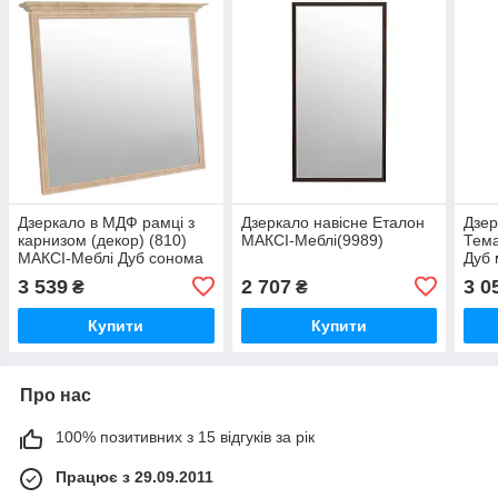
Дзеркало в МДФ рамці з
Дзеркало навісне Еталон
Дзер
карнизом (декор) (810)
МАКСІ-Меблі(9989)
Тема
МАКСІ-Меблі Дуб сонома
Дуб 
(9071)
вода
3 539
2 707
3 0
₴
₴
Купити
Купити
Про нас
100% позитивних з 15 відгуків за рік
Працює з 29.09.2011