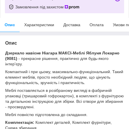
Замовлення під захистом
Опис
Характеристики
Доставка
Оплата
Умови п
Опис
Дзеркало навісне Ніагара МАКСІ-Меблі Яблуня Локарно
(9081)
- прекрасне рішення, практично для будь-якого
інтер'єру.
Компактний і при цьому, максимально-функціональний. Такий
елемент меблів, просто необхідний людям, що цінують
функціональність, зручність і практичність.
Меблі поставляється в розібраному вигляді в фабричній
упаковці (тришаровий гофрокартон), в комплекті з фурнітурою
та детальною інструкцією для збірки. Всі отвори для збирання
- просвердлені.
Меблі повністю підготовлена до складання.
Комплектація:
Комплект деталей, Комплект фурнітури,
Схема збирання.