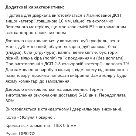
Додаткові характеристики:
Підстава для дзеркала виготовляється з Ламінованої ДСП
вищої категорії,товщиною 16 мм, міцної та екологічно
безпечного матеріалу, що має клас емісії Е1 з дотриманням
всіх санітарно-гігієнічних норм.
Дзеркало виготовляється у кольорах: дуб трюфель, венге
магія, дуб молочний, яблуня локарна, дуб сонома, біла
(гладка), біла (структура), ваніль, венге світле, бук, горіх
лісний, вільха сіра (попіл) та їх поєднаннями (без доплати).
При виготовленні з ДСП 2-3 кольоровій категорії - доплата 7%.
Для замовлення виробу в кольорі, відмінному від вказаного в
назві товару, просимо написати вибраний Вами колір у будь-
якому коментарі до замовлення.
Дзеркало виготовляється на замовлення. Термін
виготовлення (включаючи доставку) 5-10 днів. Передоплата
30%.
Виготовляється в стандартному і дзеркальному виконанні.
Колір - Яблуня Локарно .
Кромка всіх елементів - ПВХ 0,5 мм
Ручки: DP82G2.