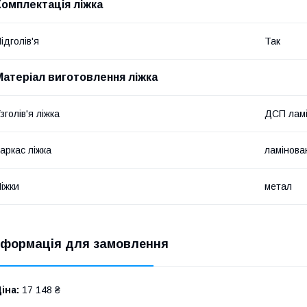
Комплектація ліжка
ідголів'я
Так
Матеріал виготовлення ліжка
зголів'я ліжка
ДСП лам
аркас ліжка
ламінов
іжки
метал
нформація для замовлення
іна:
17 148 ₴