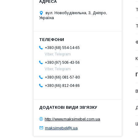
Т
вул. Новобудівельна, 3, Дніпро,
Україна
Т
Ф
+380 (68) 554-14-65
Viber, Telegram
К
+380 (97) 506-43-56
Viber, Telegram
+380 (66) 081-57-80
+380 (66) 812-04-86
В
Д
http://www.maksimebel.com.ua
Ш
maksimebel@i.ua