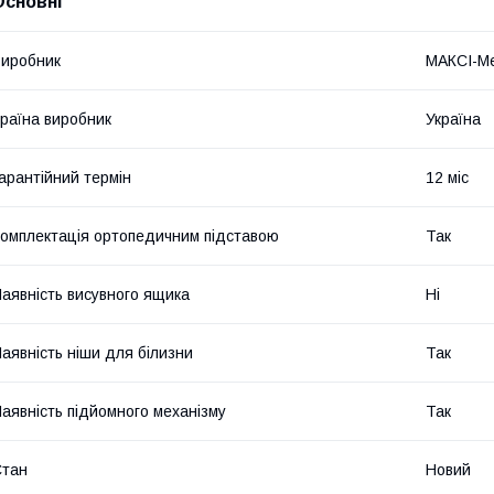
Основні
иробник
МАКСІ-Ме
раїна виробник
Україна
арантійний термін
12 міс
омплектація ортопедичним підставою
Так
аявність висувного ящика
Ні
аявність ніши для білизни
Так
аявність підйомного механізму
Так
Стан
Новий