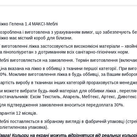
іжко Гелена 1.4 МАКСІ-Меблі
озроблена і виготовлена з урахуванням вимог, що забезпечують безп
іжко має місткий короб для білизни.
 виготовленні ліжка застосовуються високоякісні матеріали – хвой
а пінополіуретан з дотриманням всіх санітарно-гігієнічних норм.
еблі виготовляється на замовлення. Термін виготовлення (включаю
іна вказана на ліжко в оббивці з тканини першої категорії. При виго
0%. Можливе виготовлення ліжка в будь оббивці, за Вашим виборо
артість виробу в тканинах інших категорій прораховується менедж
и можете вибрати будь-який матеріал для оббивки ліжка , переглян
остачальників: Ексім Текстиль, Апарель, Мебтекс, Артекс, Дивотекс
ля підтвердження замовлення вноситься передоплата 30%.
арантія 12 місяців.
еблі поставляється в зібраному вигляді в фабричній упаковці (стре
оліетиленова упаковка).
вага! Кольори на екрані можуть відрізнятися від реальних кольорі