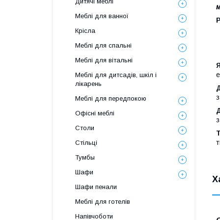
Дитячі меблі
м
Меблі для ванної
Крісла
Меблі для спальні
Меблі для вітальні
Я
е
Меблі для дитсадів, шкіл і
лікарень
Д
з
Меблі для передпокою
Офісні меблі
з
Столи
Т
т
Стільці
Тумбы
Шафи
Х
Шафи пенали
Меблі для готелів
Напівчоботи