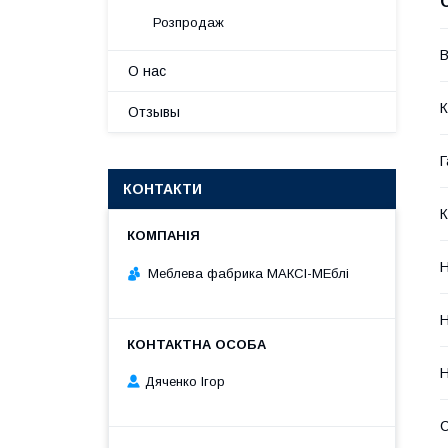
Розпродаж
В
О нас
К
Отзывы
Г
КОНТАКТИ
К
Н
Меблева фабрика МАКСІ-МЕблі
Н
Н
Дяченко Ігор