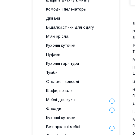
Шафи в дитячу кімнату
Комоди і пеленаторы
Дивани
Л
Вішалки,стійки для одягу
Р
М'які крісла
Л
У
Кухонні куточки
т
Пуфики
М
Кухонні гарнітури
Ц
Тумби
1
В
Стелажі і консолі
В
Шафи, пенали
п
Меблі для кухні
Д
Фасади
Г
Кухонні куточки
М
п
Безкаркасні меблі
У