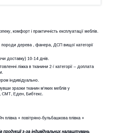
еку, комфорт і практичність експлуатації меблів.
ні породи дерева , фанера, ДСП вищої категорії
чи доставку) 10-14 днів.
товленні ліжка в тканини 2-ї категорії – доплата
м.
ером індивідуально.
увши зразки тканин м'яких меблів у
, СМТ, Еден, Бибтекс.
йч плівка + повітряно-бульбашкова плівка +
в продукції з-за індивідуальних налаштувань