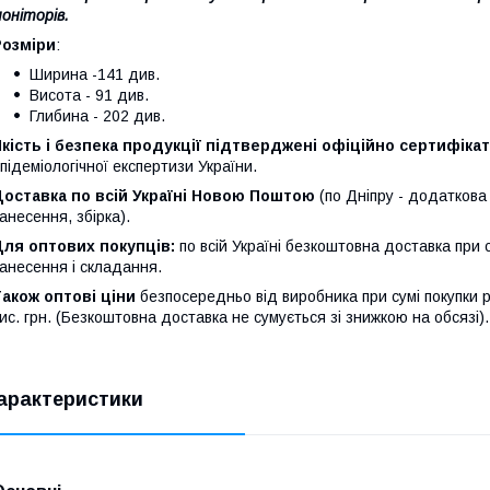
оніторів.
Розміри
:
Ширина -141 див.
Висота - 91 див.
Глибина - 202 див.
кість і безпека продукції підтверджені офіційно сертифіка
підеміологічної експертизи України.
оставка по всій Україні Новою Поштою
(по Дніпру - додаткова
анесення, збірка).
Для оптових покупців:
по всій Україні безкоштовна доставка при су
анесення і складання.
акож оптові ціни
безпосередньо від виробника при сумі покупки різ
ис. грн. (Безкоштовна доставка не сумується зі знижкою на обсязі).
арактеристики