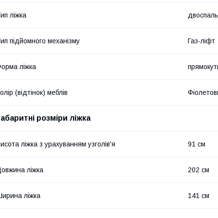
ип ліжка
двоспал
ип підйомного механізму
Газ-ліфт
орма ліжка
прямокут
олір (відтінок) меблів
Фіолетов
Габаритні розміри ліжка
исота ліжка з урахуванням узголів'я
91 см
овжина ліжка
202 см
ирина ліжка
141 см