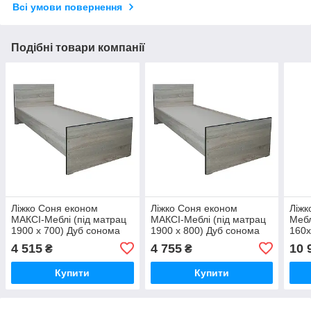
Всі умови повернення
Подібні товари компанії
Ліжко Соня економ
Ліжко Соня економ
Ліжк
МАКСІ-Меблі (під матрац
МАКСІ-Меблі (під матрац
Мебл
1900 х 700) Дуб сонома
1900 х 800) Дуб сонома
160х
(8349)
(8350)
4 515
4 755
10 
₴
₴
Купити
Купити