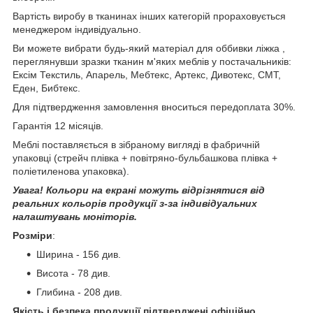
Вартість виробу в тканинах інших категорій прораховується
менеджером індивідуально.
Ви можете вибрати будь-який матеріал для оббивки ліжка ,
переглянувши зразки тканин м'яких меблів у постачальників:
Ексім Текстиль, Апарель, Мебтекс, Артекс, Дивотекс, СМТ,
Еден, Бибтекс.
Для підтвердження замовлення вноситься передоплата 30%.
Гарантія 12 місяців.
Меблі поставляється в зібраному вигляді в фабричній
упаковці (стрейч плівка + повітряно-бульбашкова плівка +
поліетиленова упаковка).
Увага! Кольори на екрані можуть відрізнятися від
реальних кольорів продукції з-за індивідуальних
налаштувань моніторів.
Розміри
:
Ширина - 156 див.
Висота - 78 див.
Глибина - 208 див.
Якість і безпека продукції підтверджені офіційно