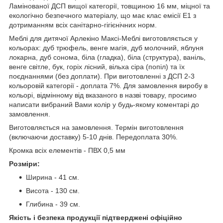
Ламінованої ДСП вищої категорії, товщиною 16 мм, міцної та
екологічно безпечного матеріалу, що має клас емісії Е1 з
дотриманням всіх санітарно-гігієнічних норм.
Меблі для дитячої Арлекіно Максі-Меблі виготовляється у
кольорах: дуб трюфель, венге магія, дуб молочний, яблуня
локарна, дуб сонома, біла (гладка), біла (структура), ваніль,
венге світле, бук, горіх лісний, вільха сіра (попіл) та їх
поєднаннями (без доплати). При виготовленні з ДСП 2-3
кольоровій категорії - доплата 7%. Для замовлення виробу в
кольорі, відмінному від вказаного в назві товару, просимо
написати вибраний Вами колір у будь-якому коментарі до
замовлення.
Виготовляється на замовлення. Термін виготовлення
(включаючи доставку) 5-10 днів. Передоплата 30%.
Кромка всіх елементів - ПВХ 0,5 мм
Розміри:
Ширина - 41 см.
Висота - 130 см.
Глибина - 39 см.
Якість і безпека продукції підтверджені офіційно