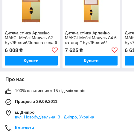
Дитяча стінка Арлекіно
Дитяча стінка Арлекіно
Дитя
МАКСІ-Меблі Модуль А2
МАКСІ-Меблі Модуль А4 6
МАКС
Бук/Жовтий/Зелена вода 6
категорії Бук/Жовтий/
Бук/
категорії Бук/Жовтий/
Зелена вода (9478)
кате
6 008
7 625
6 6
₴
₴
Зелена вода
Зеле
Купити
Купити
Про нас
100% позитивних з 15 відгуків за рік
Працює з 29.09.2011
м. Дніпро
вул. Новобудівельна, 3 , Дніпро, Україна
Контакти