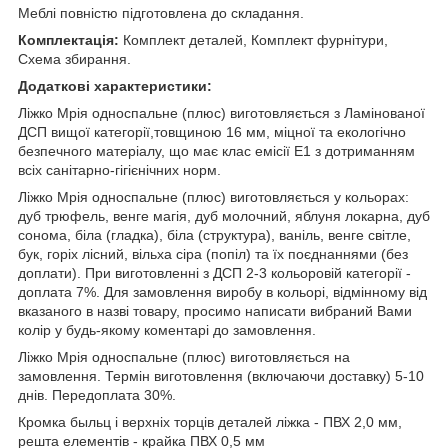
Меблі повністю підготовлена до складання.
Комплектація:
Комплект деталей, Комплект фурнітури,
Схема збирання.
Додаткові характеристики:
Ліжко Мрія односпальне (плюс) виготовляється з Ламінованої
ДСП вищої категорії,товщиною 16 мм, міцної та екологічно
безпечного матеріалу, що має клас емісії Е1 з дотриманням
всіх санітарно-гігієнічних норм.
Ліжко Мрія односпальне (плюс) виготовляється у кольорах:
дуб трюфель, венге магія, дуб молочний, яблуня локарна, дуб
сонома, біла (гладка), біла (структура), ваніль, венге світле,
бук, горіх лісний, вільха сіра (попіл) та їх поєднаннями (без
доплати). При виготовленні з ДСП 2-3 кольоровій категорії -
доплата 7%. Для замовлення виробу в кольорі, відмінному від
вказаного в назві товару, просимо написати вибраний Вами
колір у будь-якому коментарі до замовлення.
Ліжко Мрія односпальне (плюс) виготовляється на
замовлення. Термін виготовлення (включаючи доставку) 5-10
днів. Передоплата 30%.
Кромка быльц і верхніх торців деталей ліжка - ПВХ 2,0 мм,
решта елементів - крайка ПВХ 0,5 мм