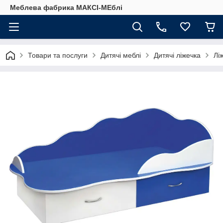
Меблева фабрика МАКСІ-МЕблі
Товари та послуги
Дитячі меблі
Дитячі ліжечка
Лі