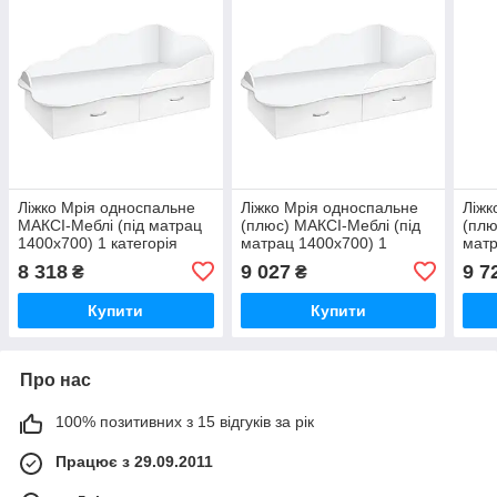
Ліжко Мрія односпальне
Ліжко Мрія односпальне
Ліжк
МАКСІ-Меблі (під матрац
(плюс) МАКСІ-Меблі (під
(плю
1400х700) 1 категорія
матрац 1400х700) 1
матр
Білий гладкий (9964)
категорія Білий гладкий
кате
8 318
9 027
9 7
₴
₴
(9967)
(996
Купити
Купити
Про нас
100% позитивних з 15 відгуків за рік
Працює з 29.09.2011