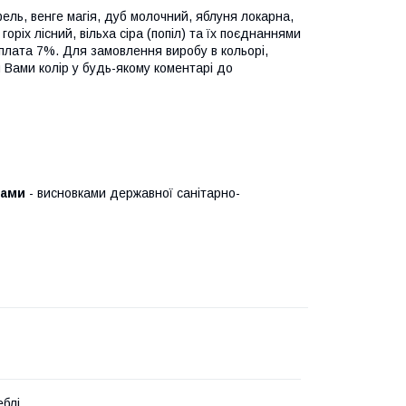
ель, венге магія, дуб молочний, яблуня локарна,
 горіх лісний, вільха сіра (попіл) та їх поєднаннями
оплата 7%. Для замовлення виробу в кольорі,
й Вами колір у будь-якому коментарі до
тами
- висновками державної санітарно-
блі