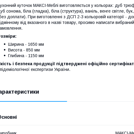
ухонний куточок МАКСІ-Меблі виготовляється у кольорах: дуб трюф
уб сонома, біла (гладка), біла (структура), ваніль, венге світле, бук,
без доплати). При виготовленні з ДСП 2-3 кольоровій категорії - д
ідмінному від вказаного в назві товару, просимо написати вибрани
амовлення.
озміри:
Ширина - 1650 мм
Висота - 850 мм
Глибина - 1150 мм
кість і безпека продукції підтверджені офіційно сертифіка
підеміологічної експертизи України.
арактеристики
Основні
иробник
МАКСІ-Ме