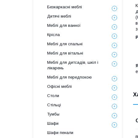
К
Безкаркасні меблі
д
Дитячі меблі
(
в
Меблі для ванної
з
Крісла
Р
Меблі для спальні
Меблі для вітальні
Меблі для дитсадів, шкіл і
Я
лікарень
е
Меблі для передпокою
Офісні меблі
Х
Столи
Стільці
Тумбы
Шафи
Шафи пенали
В