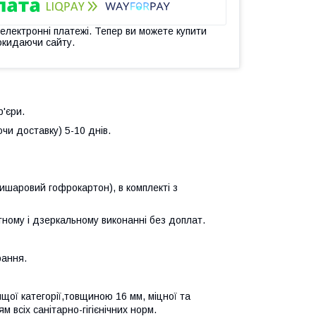
 електронні платежі. Тепер ви можете купити
окидаючи сайту.
р'єри.
чи доставку) 5-10 днів.
ришаровий гофрокартон), в комплекті з
тному і дзеркальному виконанні без доплат.
рання.
щої категорії,товщиною 16 мм, міцної та
м всіх санітарно-гігієнічних норм.