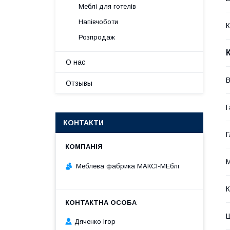
Меблі для готелів
Напівчоботи
К
Розпродаж
О нас
В
Отзывы
Г
КОНТАКТИ
Г
М
Меблева фабрика МАКСІ-МЕблі
К
Ш
Дяченко Ігор