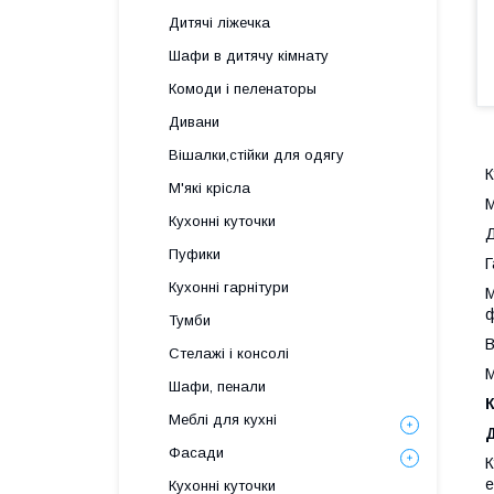
Дитячі ліжечка
Шафи в дитячу кімнату
Комоди і пеленаторы
Дивани
Вішалки,стійки для одягу
К
М'які крісла
М
Кухонні куточки
Д
Пуфики
Г
Кухонні гарнітури
М
ф
Тумби
В
Стелажі і консолі
М
Шафи, пенали
Меблі для кухні
Фасади
К
е
Кухонні куточки