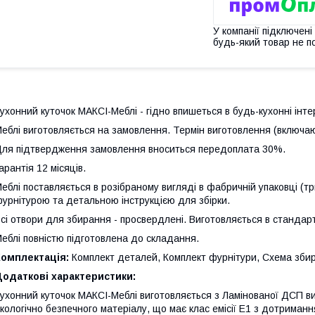
У компанії підключені
будь-який товар не п
ухонний куточок МАКСІ-Меблі - гідно впишеться в будь-кухонні інте
еблі виготовляється на замовлення. Термін виготовлення (включаю
ля підтвердження замовлення вноситься передоплата 30%.
арантія 12 місяців.
еблі поставляється в розібраному вигляді в фабричній упаковці (т
урнітурою та детальною інструкцією для збірки.
сі отвори для збирання - просвердлені. Виготовляється в стандар
еблі повністю підготовлена до складання.
Комплектація:
Комплект деталей, Комплект фурнітури, Схема зби
Додаткові характеристики:
ухонний куточок МАКСІ-Меблі виготовляється з Ламінованої ДСП ви
кологічно безпечного матеріалу, що має клас емісії Е1 з дотримання