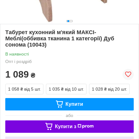
Табурет кухонний м'який МАКСІ-
Меблі(оббивка тканина 1 категорії) Дуб
сонома (10043)
В наявності
Опт і роздріб
1 089
₴
1 058 ₴
від 5 шт.
1 035 ₴
від 10 шт.
1 028 ₴
від 20 шт.
Купити
або
Купити з