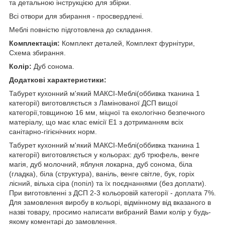
та детальною інструкцією для збірки.
Всі отвори для збирання - просвердлені.
Меблі повністю підготовлена до складання.
Комплектація:
Комплект деталей, Комплект фурнітури,
Схема збирання.
Колір:
Дуб сонома.
Додаткові характеристики:
Табурет кухонний м'який МАКСІ-Меблі(оббивка тканина 1
категорії) виготовляється з Ламінованої ДСП вищої
категорії,товщиною 16 мм, міцної та екологічно безпечного
матеріалу, що має клас емісії Е1 з дотриманням всіх
санітарно-гігієнічних норм.
Табурет кухонний м'який МАКСІ-Меблі(оббивка тканина 1
категорії) виготовляється у кольорах: дуб трюфель, венге
магія, дуб молочний, яблуня локарна, дуб сонома, біла
(гладка), біла (структура), ваніль, венге світле, бук, горіх
лісний, вільха сіра (попіл) та їх поєднаннями (без доплати).
При виготовленні з ДСП 2-3 кольоровій категорії - доплата 7%.
Для замовлення виробу в кольорі, відмінному від вказаного в
назві товару, просимо написати вибраний Вами колір у будь-
якому коментарі до замовлення.