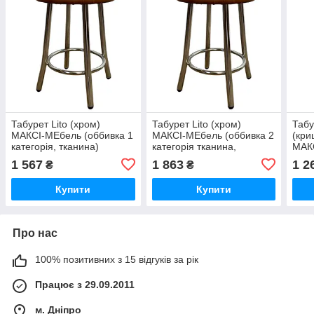
Табурет Lito (хром)
Табурет Lito (хром)
Табу
МАКСІ-МЕбель (оббивка 1
МАКСІ-МЕбель (оббивка 2
(кри
категорія, тканина)
категорія тканина,
МАКС
(5103636)
шкірозамінник) (5103637)
соно
1 567
1 863
1 2
₴
₴
Купити
Купити
Про нас
100% позитивних з 15 відгуків за рік
Працює з 29.09.2011
м. Дніпро