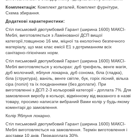
Комплектація:
Комплект деталей, Комплект фурнітури,
Схема збирання.
Додаткові характеристики:
Стіл письмовий двотумбовий Гарант (ширина 1600) МАКСІ-
Меблі, виготовляється з Ламінованої ДСП вищої
категорії,товщиною 16 мм, міцної та екологічно безпечного
матеріалу, що має клас емісії Е1 з дотриманням всіх
санітарно-гігієнічних норм.
Стіл письмовий двотумбовий Гарант (ширина 1600) МАКСІ-
Меблі виготовляється у кольорах: дуб трюфель, венге магія,
дуб молочний, яблуня локарна, дуб сонома, біла (гладка),
біла (структура), ваніль, венге світле, бук, горіх лісний, вільха
сіра (попіл) та їх поєднаннями (без доплати). При
виготовленні з ДСП 2-3 кольоровій категорії - доплата 7%. Для
замовлення виробу в кольорі, відмінному від вказаного в назві
товару, просимо написати вибраний Вами колір у будь-якому
коментарі до замовлення.
Колір Яблуня локарно.
Стіл письмовий двотумбовий Гарант (ширина 1600) МАКСІ-
Меблі виготовляється на замовлення. Термін виготовлення і
доставки 10 днів. Передоплата 30%.