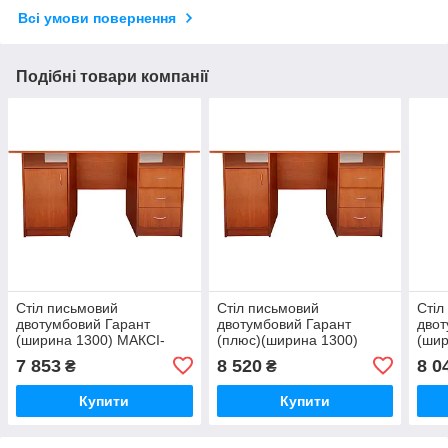
Всі умови повернення
Подібні товари компанії
Стіл письмовий
Стіл письмовий
Стіл
двотумбовий Гарант
двотумбовий Гарант
двот
(ширина 1300) МАКСІ-
(плюс)(ширина 1300)
(шир
Меблі Яблуня локарно
МАКСІ-Меблі Яблуня
Мебл
7 853
8 520
8 0
₴
₴
(10116)
локарно (10117)
(101
Купити
Купити