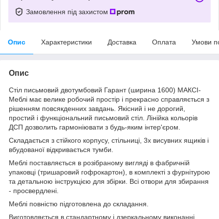
Замовлення під захистом
Опис
Характеристики
Доставка
Оплата
Умови п
Опис
Стіл письмовий двотумбовий Гарант (ширина 1600) МАКСІ-
Меблі має велике робочий простір і прекрасно справляється з
рішенням повсякденних завдань. Якісний і не дорогий,
простий і функціональний письмовий стіл. Лінійка кольорів
ДСП дозволить гармоніювати з будь-яким інтер'єром.
Складається з стійкого корпусу, стільниці, 3х висувних ящиків і
вбудованої відкривається тумби.
Меблі поставляється в розібраному вигляді в фабричній
упаковці (тришаровий гофрокартон), в комплекті з фурнітурою
та детальною інструкцією для збірки. Всі отвори для збирання
- просвердлені.
Меблі повністю підготовлена до складання.
Виготовляється в стандартному і дзеркальному виконанні.