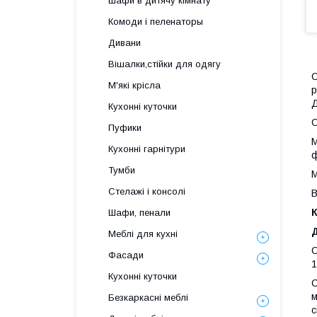
Шафи в дитячу кімнату
Комоди і пеленаторы
Дивани
Вішалки,стійки для одягу
С
М'які крісла
р
Д
Кухонні куточки
С
Пуфики
М
Кухонні гарнітури
ф
Тумби
М
Стелажі і консолі
В
Шафи, пенали
Меблі для кухні
С
Фасади
1
Кухонні куточки
С
м
Безкаркасні меблі
с