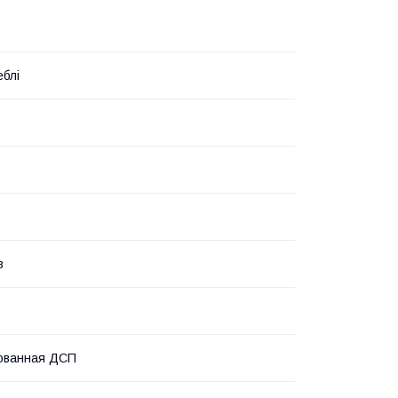
блі
в
ованная ДСП