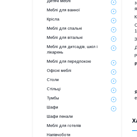
Дитячі меблі
з
я
Меблі для ванної
К
Крісла
С
Меблі для спальні
1
Меблі для вітальні
З
Меблі для дитсадів, шкіл і
Д
лікарень
Р
Меблі для передпокою
Р
Офісні меблі
Столи
Стільці
Я
е
Тумбы
Шафи
Шафи пенали
Х
Меблі для готелів
Напівчоботи