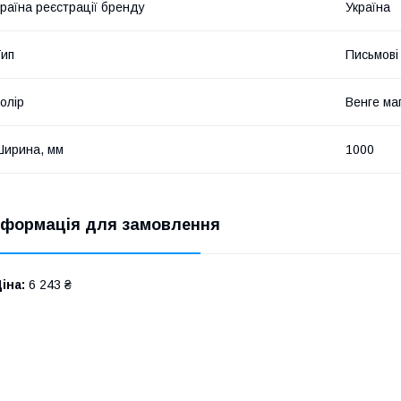
раїна реєстрації бренду
Україна
ип
Письмові
олір
Венге ма
ирина, мм
1000
нформація для замовлення
іна:
6 243 ₴