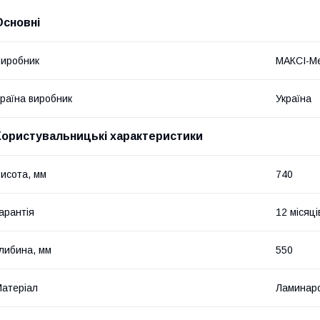
Основні
иробник
МАКСІ-Ме
раїна виробник
Україна
Користувальницькі характеристики
исота, мм
740
арантія
12 місяці
либина, мм
550
атеріал
Ламинар