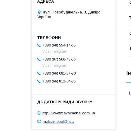
К
вул. Новобудівельна, 3, Дніпро,
Україна
Т
К
+380 (68) 554-14-65
Ш
Viber, Telegram
+380 (97) 506-43-56
Viber, Telegram
І
+380 (66) 081-57-80
+380 (66) 812-04-86
Ц
http://www.maksimebel.com.ua
maksimebel@i.ua