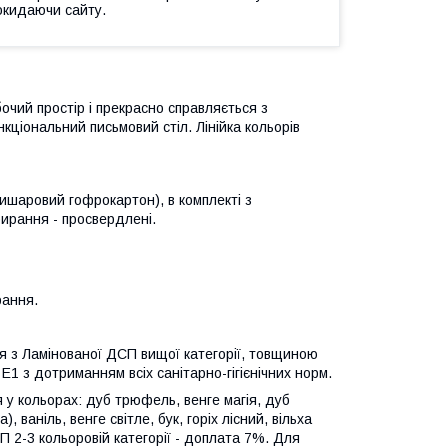
окидаючи сайту.
очий простір і прекрасно справляється з
кціональний письмовий стіл. Лінійка кольорів
ришаровий гофрокартон), в комплекті з
бирання - просвердлені.
рання.
я з Ламінованої ДСП вищої категорії, товщиною
 Е1 з дотриманням всіх санітарно-гігієнічних норм.
 у кольорах: дуб трюфель, венге магія, дуб
 ваніль, венге світле, бук, горіх лісний, вільха
СП 2-3 кольоровій категорії - доплата 7%. Для