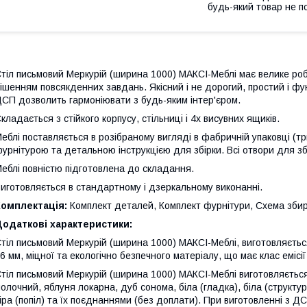
будь-який товар не п
тіл письмовий Меркурій (ширина 1000) МАКСІ-Меблі має велике роб
ішенням повсякденних завдань. Якісний і не дорогий, простий і фун
СП дозволить гармоніювати з будь-яким інтер'єром.
кладається з стійкого корпусу, стільниці і 4х висувних ящиків.
еблі поставляється в розібраному вигляді в фабричній упаковці (т
урнітурою та детальною інструкцією для збірки. Всі отвори для з
еблі повністю підготовлена до складання.
иготовляється в стандартному і дзеркальному виконанні.
Комплектація:
Комплект деталей, Комплект фурнітури, Схема зби
Додаткові характеристики:
тіл письмовий Меркурій (ширина 1000) МАКСІ-Меблі, виготовляєтьс
6 мм, міцної та екологічно безпечного матеріалу, що має клас емісії
тіл письмовий Меркурій (ширина 1000) МАКСІ-Меблі виготовляється
олочний, яблуня локарна, дуб сонома, біла (гладка), біла (структура),
іра (попіл) та їх поєднаннями (без доплати). При виготовленні з Д