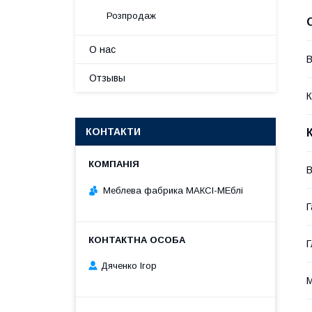
Розпродаж
О нас
В
Отзывы
К
КОНТАКТИ
В
Меблева фабрика МАКСІ-МЕблі
Г
Г
Дяченко Ігор
М