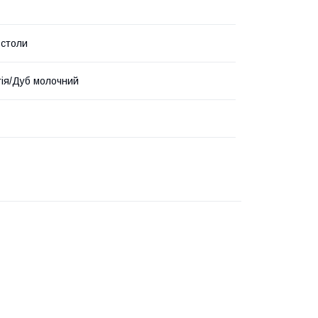
 столи
гія/Дуб молочний