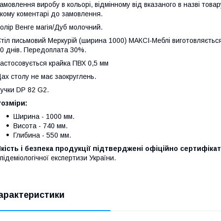
амовлення виробу в кольорі, відмінному від вказаного в назві това
кому коментарі до замовлення.
олір Венге магія/Дуб молочний.
тіл письмовий Меркурій (ширина 1000) МАКСІ-Меблі виготовляється
0 днів. Передоплата 30%.
астосовується крайка ПВХ 0,5 мм
ах столу не має заокруглень.
учки DP 82 G2.
озміри:
Ширина - 1000 мм.
Висота - 740 мм.
Глибина - 550 мм.
кість і безпека продукції підтверджені офіційно сертифіка
підеміологічної експертизи України.
арактеристики