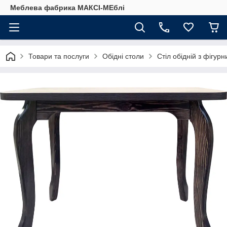
Меблева фабрика МАКСІ-МЕблі
Товари та послуги
Обідні столи
Стіл обідній з фігу