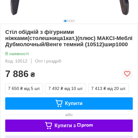
Стіл обідній з фігурними
ніжками(столешница1кат.)(плюс) МАКСІ-Меблі
Дубмолочный/Венге темний (10512)шир1000
В наявності
Код: 10512
Опт і роздріб
7 886
₴
7 650 ₴
від 5 шт.
7 492 ₴
від 10 шт.
7 413 ₴
від 20 шт.
Купити
або
Купити з