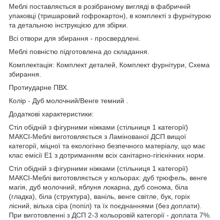
Меблі поставляється в розібраному вигляді в фабричній
упаковці (тришаровий гофрокартон), в комплекті з фурнітурою
та детальною інструкцією для збірки.
Всі отвори для збирання - просвердлені.
Меблі повністю підготовлена до складання.
Комплектація: Комплект деталей, Комплект фурнітури, Схема
збирання.
Протиударне ПВХ.
Колір - Дуб молочний/Венге темний .
Додаткові характеристики:
Стіл обідній з фігурними ніжками (стільниця 1 категорії)
МАКСІ-Меблі виготовляється з Ламінованої ДСП вищої
категорії, міцної та екологічно безпечного матеріалу, що має
клас емісії Е1 з дотриманням всіх санітарно-гігієнічних норм.
Стіл обідній з фігурними ніжками (стільниця 1 категорії)
МАКСІ-Меблі виготовляється у кольорах: дуб трюфель, венге
магія, дуб молочний, яблуня локарна, дуб сонома, біла
(гладка), біла (структура), ваніль, венге світле, бук, горіх
лісний, вільха сіра (попіл) та їх поєднаннями (без доплати).
При виготовленні з ДСП 2-3 кольоровій категорії - доплата 7%.