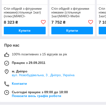
Стіл обідній з фігурними
Стіл обідній з фігурними
Стіл
ніжками(стільниця 1кат)
ніжками (стільниця
ніжк
(плюс)МАКСІ-
1кат)МАКСІ-Меблі
1кат
МЕбельДубмолочный/
Дубмолочный/Венге
Дуб
8 323
7 752
7 1
₴
₴
Венге темний (10514)
темний (10513) шир.1100
темн
шир.1100
Купити
Купити
Про нас
100% позитивних з 15 відгуків за рік
Працює з 29.09.2011
м. Дніпро
вул. Новобудівельна, 3 , Дніпро, Україна
Контакти
Сьогодні працює з 09:00 до 18:00
Показати весь графік роботи