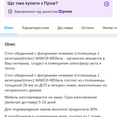
Що таке купити з Пром?
Замовлення під захистом
Опис
Характеристики
Доставка
Оплата
Умови п
Опис
Стол обеденный с фигурными ножками (столешница 1
категории)(плюс) МАКСИ-МЕбель - органично впишется в
Ваш интерьер, создаст в помещении атмосферу уюта и
тепла.
Стол обеденный с фигурными ножками (столешница 1
категории)(плюс) МАКСИ-МЕбель состоит из столешницы
толщиной 28 мм из ДСП и четырех ножек, выполненных из
натурального дерева.
Мебель изготавливается на заказ. Срок изготовления
(включая доставку) 5-10 дней.
Для подтверждения заказа вносится предоплата 30%.
В разобранном и упакованном виде, состоит из 1 пачки.