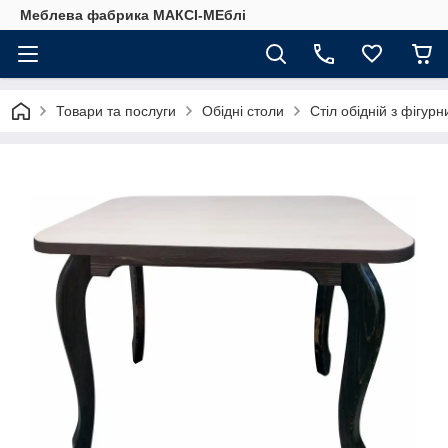
Меблева фабрика МАКСІ-МЕблі
Товари та послуги
Обідні столи
Стіл обідній з фігу