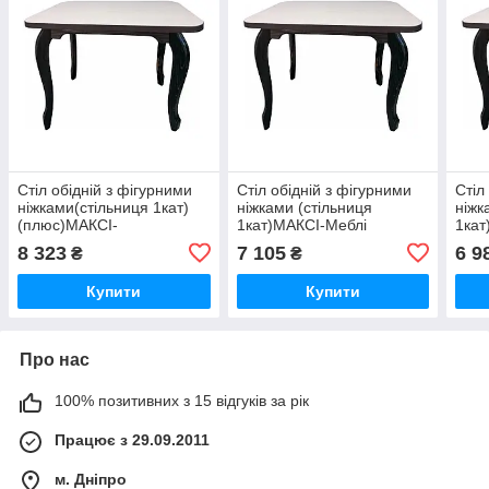
Стіл обідній з фігурними
Стіл обідній з фігурними
Стіл
ніжками(стільниця 1кат)
ніжками (стільниця
ніжк
(плюс)МАКСІ-
1кат)МАКСІ-Меблі
1кат
МЕбельДубмолочный/
Дубмолочный/Венге
Дуб
8 323
7 105
6 9
₴
₴
Венге темний (10514)
темний (10507) шир.800
темн
шир.1100
Купити
Купити
Про нас
100% позитивних з 15 відгуків за рік
Працює з 29.09.2011
м. Дніпро