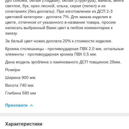
дуб сонома, белая (гладкая), белая (структура), ваниль, венге
светлое, бук, орех лесной, ольха, серая (пепел) и их
сочетаниях (без доплаты). При изготовлении из ДСП 2-3
цветовой категории - доплата 7%. Для заказа изделия в
цвете, отличном от указанного в названии товара, просим
написать выбранный Вами цвет в любом комментарии к
заказу.
За белый цвет ножек доплата 20% к стоимости изделия.
Кромка столешницы - противоударная ПВХ 2,0 мм, остальные
элементы - противоударная кромка ПВХ 0,5 мм.
Дана модель зроблена з ламінованого ДСП товщиною 28мм.
Розміри:
Ширина 900 мм
Висота 740 мм.
Глибина 580 мм
Приховати
Характеристики