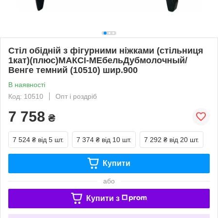
Стіл обідній з фігурними ніжками (стільниця
1кат)(плюс)МАКСІ-МЕбельДубмолочный/
Венге темний (10510) шир.900
В наявності
Код: 10510
Опт і роздріб
7 758
₴
7 524 ₴
від 5 шт.
7 374 ₴
від 10 шт.
7 292 ₴
від 20 шт.
Купити
або
Купити з