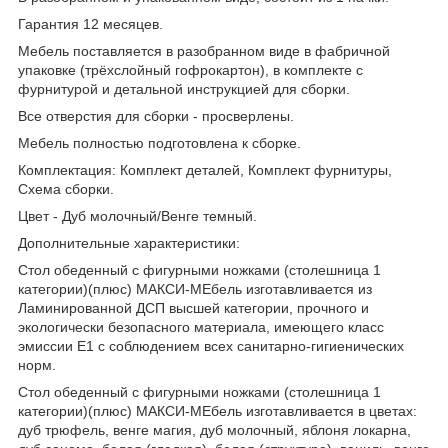
Гарантия 12 месяцев.
Мебель поставляется в разобранном виде в фабричной
упаковке (трёхслойный гофрокартон), в комплекте с
фурнитурой и детальной инструкцией для сборки.
Все отверстия для сборки - просверлены.
Мебель полностью подготовлена к сборке.
Комплектация: Комплект деталей, Комплект фурнитуры,
Схема сборки.
Цвет - Дуб молочный/Венге темный.
Дополнительные характеристики:
Стол обеденный с фигурными ножками (столешница 1
категории)(плюс) МАКСИ-МЕбель изготавливается из
Ламинированной ДСП высшей категории, прочного и
экологически безопасного материала, имеющего класс
эмиссии Е1 с соблюдением всех санитарно-гигиенических
норм.
Стол обеденный с фигурными ножками (столешница 1
категории)(плюс) МАКСИ-МЕбель изготавливается в цветах:
дуб трюфель, венге магия, дуб молочный, яблоня локарна,