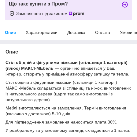
Що таке купити з Пром?
Замовлення під захистом
Опис
Характеристики
Доставка
Оплата
Умови п
Опис
Стіл обідній з фігурними ніжками (стільниця 1 категорії)
(плюс) МАКСІ-МЕбель
— органічно впишеться у Ваш
інтер'єр, створить у приміщенні атмосферу затишку та тепла.
Стіл обідній з фігурними ніжками (стільниця 1 категорії)
МАКСІ-Мебель складається зі стільниці та ніжок, виготовлених
із натурального дерева (царги так само виготовлені з
натурального дерева).
Меблі виготовляються на замовлення. Термін виготовлення
(включно з доставкою) 5-10 днів.
Для підтвердження замовлення наноситься плата 30%.
У розібраному та упакованому вигляді, складається з 1 пачки.