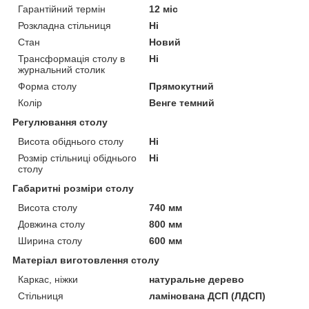
Гарантійний термін
12 міс
Розкладна стільниця
Ні
Стан
Новий
Трансформація столу в
Ні
журнальний столик
Форма столу
Прямокутний
Колір
Венге темний
Регулювання столу
Висота обіднього столу
Ні
Розмір стільниці обіднього
Ні
столу
Габаритні розміри столу
Висота столу
740 мм
Довжина столу
800 мм
Ширина столу
600 мм
Матеріал виготовлення столу
Каркас, ніжки
натуральне дерево
Стільниця
ламінована ДСП (ЛДСП)