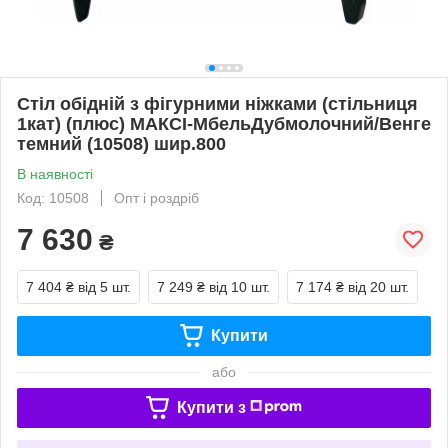
Стіл обідній з фігурними ніжками (стільниця
1кат) (плюс) МАКСІ-МбельДубмолочний/Венге
темний (10508) шир.800
В наявності
Код: 10508
Опт і роздріб
7 630
₴
7 404 ₴
від 5 шт.
7 249 ₴
від 10 шт.
7 174 ₴
від 20 шт.
Купити
або
Купити з