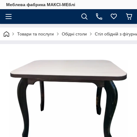
Меблева фабрика МАКСІ-МЕблі
Товари та послуги
Обідні столи
Стіл обідній з фігу