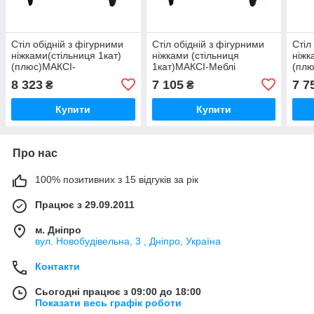
Стіл обідній з фігурними
Стіл обідній з фігурними
Стіл
ніжками(стільниця 1кат)
ніжками (стільниця
ніжк
(плюс)МАКСІ-
1кат)МАКСІ-Меблі
(плю
МЕбельДубмолочный/
Дубмолочный/Венге
МЕб
8 323
7 105
7 7
₴
₴
Венге темний (10514)
темний (10507) шир.800
Венг
шир.1100
шир
Купити
Купити
Про нас
100% позитивних з 15 відгуків за рік
Працює з 29.09.2011
м. Дніпро
вул. Новобудівельна, 3 , Дніпро, Україна
Контакти
Сьогодні працює з 09:00 до 18:00
Показати весь графік роботи