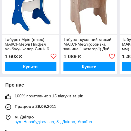
Табурет Мрія (плюс)
Табурет кухонний м'який
Табу
МАКСІ-Меблі Німфея
МАКСІ-Меблі(оббивка
МАКС
альба/уніколор Синій 6
тканина 1 категорії) Дуб
мм) 
категорія (9445)
сонома (10043)
альб
1 603
1 089
1 4
₴
₴
Купити
Купити
Про нас
100% позитивних з 15 відгуків за рік
Працює з 29.09.2011
м. Дніпро
вул. Новобудівельна, 3 , Дніпро, Україна