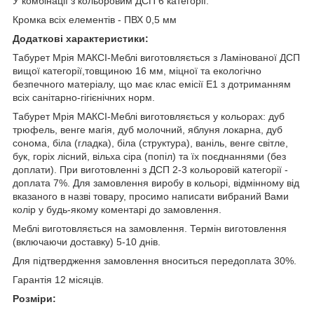
У комбінації з кольоровим ДСП 6 категорії.
Кромка всіх елементів - ПВХ 0,5 мм
Додаткові характеристики:
Табурет Мрія МАКСІ-Меблі виготовляється з Ламінованої ДСП
вищої категорії,товщиною 16 мм, міцної та екологічно
безпечного матеріалу, що має клас емісії Е1 з дотриманням
всіх санітарно-гігієнічних норм.
Табурет Мрія МАКСІ-Меблі виготовляється у кольорах: дуб
трюфель, венге магія, дуб молочний, яблуня локарна, дуб
сонома, біла (гладка), біла (структура), ваніль, венге світле,
бук, горіх лісний, вільха сіра (попіл) та їх поєднаннями (без
доплати). При виготовленні з ДСП 2-3 кольоровій категорії -
доплата 7%. Для замовлення виробу в кольорі, відмінному від
вказаного в назві товару, просимо написати вибраний Вами
колір у будь-якому коментарі до замовлення.
Меблі виготовляється на замовлення. Термін виготовлення
(включаючи доставку) 5-10 днів.
Для підтвердження замовлення вноситься передоплата 30%.
Гарантія 12 місяців.
Розміри: