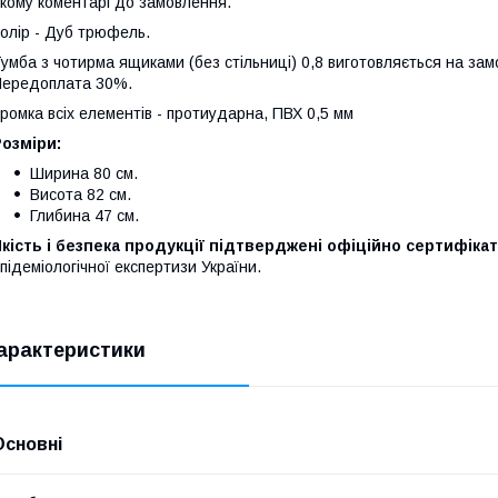
кому коментарі до замовлення.
олір - Дуб трюфель.
умба з чотирма ящиками (без стільниці) 0,8 виготовляється на зам
ередоплата 30%.
ромка всіх елементів - протиударна, ПВХ 0,5 мм
озміри:
Ширина 80 см.
Висота 82 см.
Глибина 47 см.
кість і безпека продукції підтверджені офіційно сертифіка
підеміологічної експертизи України.
арактеристики
Основні