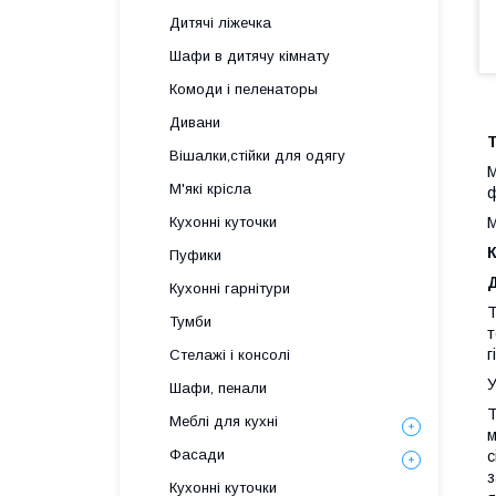
Дитячі ліжечка
Шафи в дитячу кімнату
Комоди і пеленаторы
Дивани
Т
Вішалки,стійки для одягу
М
М'які крісла
ф
М
Кухонні куточки
Пуфики
Кухонні гарнітури
Т
Тумби
т
г
Стелажі і консолі
У
Шафи, пенали
Т
Меблі для кухні
м
Фасади
с
з
Кухонні куточки