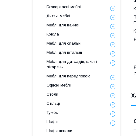
я
Безкаркасні меблі
К
Дитячі меблі
Т
П
Меблі для ванної
К
Крісла
Р
Меблі для спальні
Меблі для вітальні
Меблі для дитсадів, шкіл і
Я
лікарень
е
Меблі для передпокою
Офісні меблі
Столи
Х
Стільці
Тумбы
Шафи
Шафи пенали