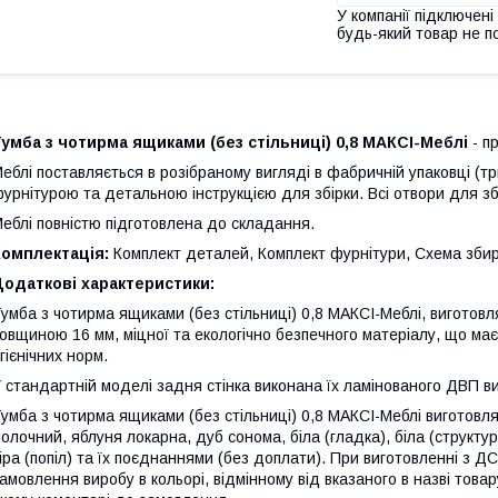
У компанії підключені
будь-який товар не п
умба з чотирма ящиками (без стільниці) 0,8 МАКСІ-Меблі
- п
еблі поставляється в розібраному вигляді в фабричній упаковці (т
урнітурою та детальною інструкцією для збірки. Всі отвори для з
еблі повністю підготовлена до складання.
Комплектація:
Комплект деталей, Комплект фурнітури, Схема зби
Додаткові характеристики:
умба з чотирма ящиками (без стільниці) 0,8 МАКСІ-Меблі, виготовл
овщиною 16 мм, міцної та екологічно безпечного матеріалу, що має 
ігієнічних норм.
 стандартній моделі задня стінка виконана їх ламінованого ДВП вищ
умба з чотирма ящиками (без стільниці) 0,8 МАКСІ-Меблі виготовля
олочний, яблуня локарна, дуб сонома, біла (гладка), біла (структура),
іра (попіл) та їх поєднаннями (без доплати). При виготовленні з Д
амовлення виробу в кольорі, відмінному від вказаного в назві това