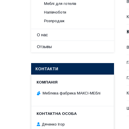
В
Меблі для готелів
Напівчоботи
К
Розпродаж
О нас
Отзывы
В
Г
КОНТАКТИ
Г
К
Меблева фабрика МАКСІ-МЕблі
Ш
Дяченко Ігор