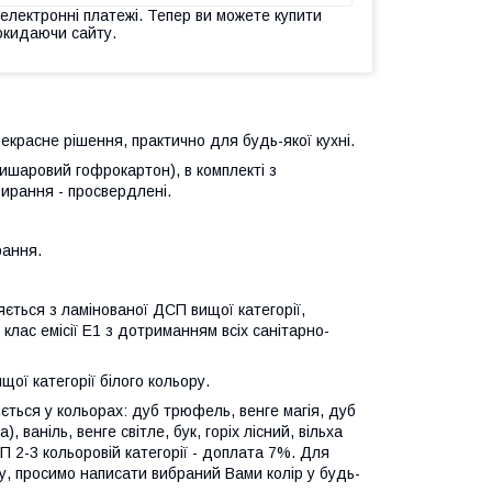
 електронні платежі. Тепер ви можете купити
окидаючи сайту.
рекрасне рішення, практично для будь-якої кухні.
ришаровий гофрокартон), в комплекті з
бирання - просвердлені.
рання.
яється з ламінованої ДСП вищої категорії,
клас емісії Е1 з дотриманням всіх санітарно-
ої категорії білого кольору.
ється у кольорах: дуб трюфель, венге магія, дуб
 ваніль, венге світле, бук, горіх лісний, вільха
СП 2-3 кольоровій категорії - доплата 7%. Для
ру, просимо написати вибраний Вами колір у будь-