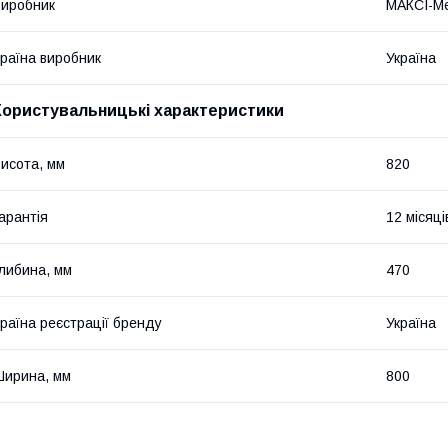
иробник
МАКСІ-Ме
раїна виробник
Україна
Користувальницькі характеристики
исота, мм
820
арантія
12 місяці
либина, мм
470
раїна реєстрації бренду
Україна
ирина, мм
800