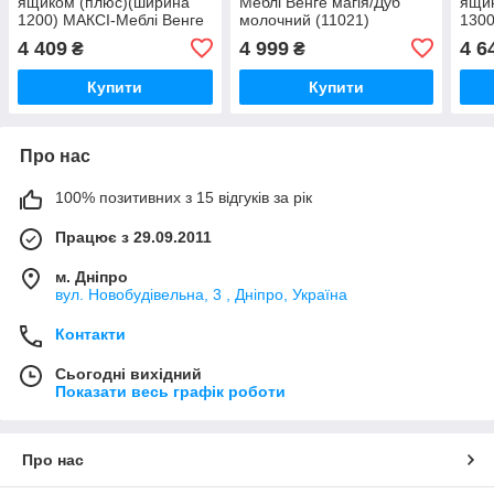
ящиком (плюс)(ширина
Меблі Венге магія/Дуб
ящи
1200) МАКСІ-Меблі Венге
молочний (11021)
1300
магія/Дуб молочний
магі
4 409
4 999
4 6
₴
₴
(10133)
(101
Купити
Купити
Про нас
100% позитивних з 15 відгуків за рік
Працює з 29.09.2011
м. Дніпро
вул. Новобудівельна, 3 , Дніпро, Україна
Контакти
Сьогодні вихідний
Показати весь графік роботи
Про нас