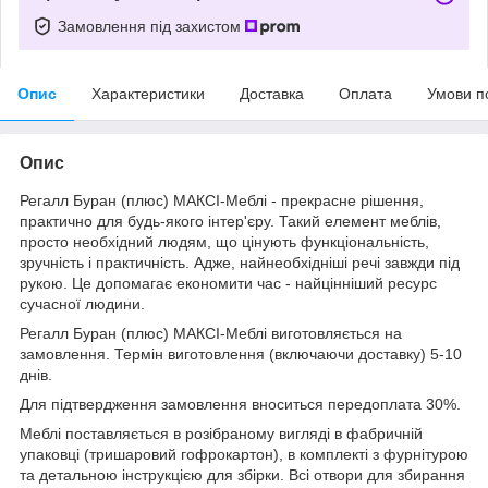
Замовлення під захистом
Опис
Характеристики
Доставка
Оплата
Умови п
Опис
Регалл Буран (плюс) МАКСІ-Меблі - прекрасне рішення,
практично для будь-якого інтер'єру. Такий елемент меблів,
просто необхідний людям, що цінують функціональність,
зручність і практичність. Адже, найнеобхідніші речі завжди під
рукою. Це допомагає економити час - найцінніший ресурс
сучасної людини.
Регалл Буран (плюс) МАКСІ-Меблі виготовляється на
замовлення. Термін виготовлення (включаючи доставку) 5-10
днів.
Для підтвердження замовлення вноситься передоплата 30%.
Меблі поставляється в розібраному вигляді в фабричній
упаковці (тришаровий гофрокартон), в комплекті з фурнітурою
та детальною інструкцією для збірки. Всі отвори для збирання