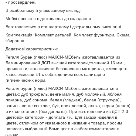
- просвердлені.
В розібраному й упакованому вигляді.
Меблі повністю підготовлена до складання.
Виготовляється в стандартному і дзеркальному виконанні.
Комплектація: Комплект деталей, Комплект фурнітури, Схема
збирання.
Додаткові характеристики:
Регалл Буран (плюс) МАКСИ-МЕбель изготавливается из
Ламинированной ДСП высшей категории,толщиной 16 мм.,
прочного и экологически безопасного материала, имеющего
класс эмиссии Е1 с соблюдением всех санитарно-
гигиенических норм.
Регалл Буран (плюс) МАКСИ-МЕбель изготавливается в
цветах: дуб трюфель, венге магия, дуб молочный, яблоня
локарна, дуб сонома, белая (гладкая), белая (структура),
ваниль, венге светлое, бук, орех лесной, ольха, серая (пепел)
и их сочетаниях (без доплаты). При изготовлении из ДСП 2-3
цветовой категории - доплата 7%. Для заказа изделия в
цвете, отличном от указанного в названии товара, просим
написать выбранный Вами цвет в любом комментарии к
заказу.