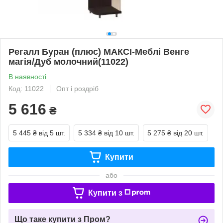
Регалл Буран (плюс) МАКСІ-Меблі Венге
магія/Дуб молочний(11022)
В наявності
Код: 11022
Опт і роздріб
5 616
₴
5 445 ₴
від 5 шт.
5 334 ₴
від 10 шт.
5 275 ₴
від 20 шт.
Купити
або
Купити з
Що таке купити з Пром?