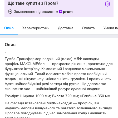
Що таке купити з Пром?
Замовлення під захистом
Опис
Характеристики
Доставка
Оплата
Умови п
Опис
"
Тумба-Трансформер подвійний (плюс) МДФ накладки
профіль МАКСІ-МЕбель — прекрасне рішення, практично для
будь-якого інтер'єру. Компактний і водночас максимально
функціональний. Такий елемент меблів просто необхідний
людям, які цінують функціональність, зручність і практичність.
Адже найнеобхідніші речі завжди під рукою. Це допомагає
економити час — найцінніший ресурс сучасної людини.
Розміри: Ширина 1000 мм; Висота 720 мм; >Глибина 350 мм.
На фасади встановлені МДФ-накладки — профіль, які
надають меблям вишуканого та багатого зовнішнього вигляду.
Просяба погоджувати під час замовлення колір і наявність
МДФ накладок.