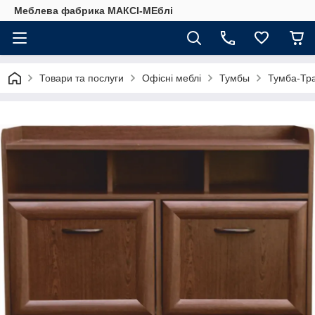
Меблева фабрика МАКСІ-МЕблі
Товари та послуги
Офісні меблі
Тумбы
Тумба-Тра