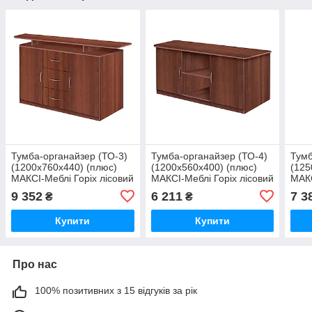
Тумба-органайзер (ТО-3)
Тумба-органайзер (ТО-4)
Тумб
(1200х760х440) (плюс)
(1200х560х400) (плюс)
(125
МАКСІ-Меблі Горіх лісовий
МАКСІ-Меблі Горіх лісовий
МАКС
(9528)
(9530)
(953
9 352
6 211
7 3
₴
₴
Купити
Купити
Про нас
100% позитивних з 15 відгуків за рік