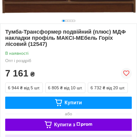
Тумба-Трансформер подвійний (плюс) МДФ
накладки профіль МАКСІ-МЕбель Горіх
лісовий (12547)
В наявності
Опт і роздріб
7 161
₴
6 944 ₴
від 5 шт.
6 805 ₴
від 10 шт.
6 732 ₴
від 20 шт.
Купити
або
Купити з