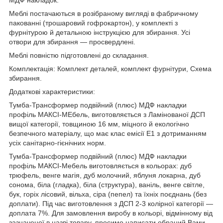
Меблі постачаються в розібраному вигляді в фабричному
пакованні (трошаровий гофрокартон), у комплекті з
фурнітурою й детальною інструкцією для збирання. Усі
отвори для збирання — просвердлені.
Меблі повністю підготовлені до складання.
Комплектація: Комплект деталей, комплект фурнітури, Схема
збирання.
Додаткові характеристики:
Тумба-Трансформер подвійний (плюс) МДФ накладки
профіль МАКСІ-МЕбель, виготовляється з Ламінованої ДСП
вищої категорії, товщиною 16 мм, міцного й екологічно
безпечного матеріалу, що має клас емісії Е1 з дотриманням
усіх санітарно-гієнічних норм.
Тумба-Трансформер подвійний (плюс) МДФ накладки
профіль МАКСІ-Мебель виготовляється в кольорах: дуб
трюфель, венге магія, дуб молочний, яблуня локарна, дуб
сонома, біла (гладка), біла (структура), ваніль, венге світле,
бук, горіх лісовий, вільха, сіра (пепел) та їхніх поєднань (без
доплати). Під час виготовлення з ДСП 2-3 колірної категорії —
доплата 7%. Для замовлення виробу в кольорі, відмінному від
зазначеної в назві товару, просимо написати обраний Вами