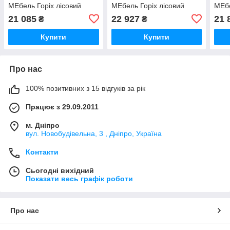
МЕбель Горіх лісовий
МЕбель Горіх лісовий
МЕбе
(Фасад ДСП) (12740)
(Фасад ДСП) (12817)
(Фас
21 085
22 927
21 
₴
₴
Купити
Купити
Про нас
100% позитивних з 15 відгуків за рік
Працює з 29.09.2011
м. Дніпро
вул. Новобудівельна, 3 , Дніпро, Україна
Контакти
Сьогодні вихідний
Показати весь графік роботи
Про нас