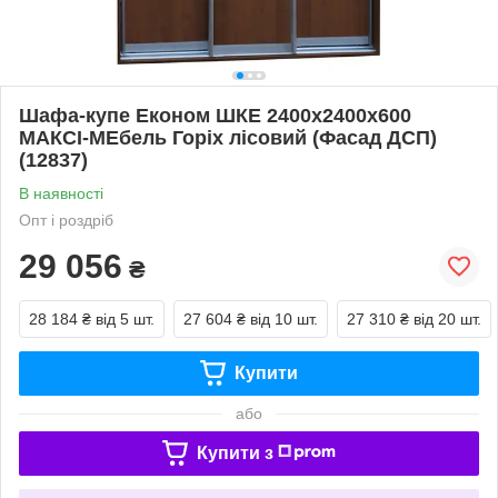
Шафа-купе Економ ШКЕ 2400х2400х600
МАКСІ-МЕбель Горіх лісовий (Фасад ДСП)
(12837)
В наявності
Опт і роздріб
29 056
₴
28 184 ₴
від 5 шт.
27 604 ₴
від 10 шт.
27 310 ₴
від 20 шт.
Купити
або
Купити з