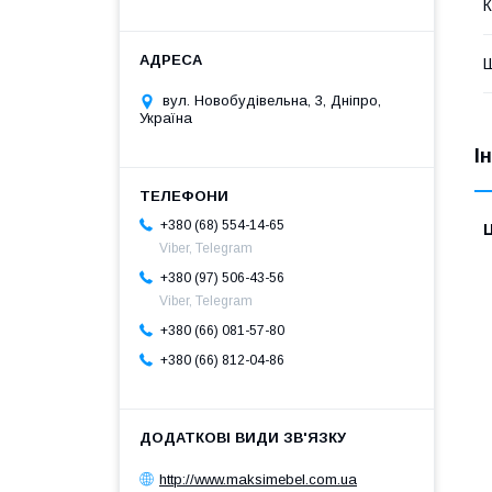
К
Ш
вул. Новобудівельна, 3, Дніпро,
Україна
І
+380 (68) 554-14-65
Ц
Viber, Telegram
+380 (97) 506-43-56
Viber, Telegram
+380 (66) 081-57-80
+380 (66) 812-04-86
http://www.maksimebel.com.ua