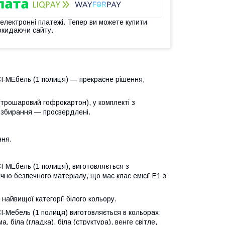
 електронні платежі. Тепер ви можете купити
окидаючи сайту.
КСІ-МЕбель (1 полиця) — прекрасне рішення,
(трошаровий гофрокартон), у комплекті з
 збирання — просвердлені.
ння.
СІ-МЕбель (1 полиця), виготовляється з
чно безпечного матеріалу, що має клас емісії Е1 з
найвищої категорії білого кольору.
СІ-Мебель (1 полиця) виготовляється в кольорах:
 біла (гладка), біла (структура), венге світле,