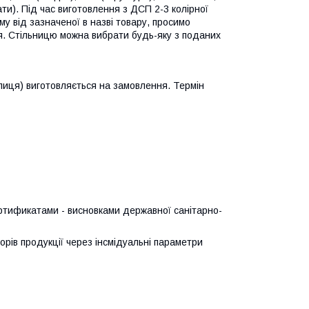
лати). Під час виготовлення з ДСП 2-3 колірної
у від зазначеної в назві товару, просимо
я. Стільницю можна вибрати будь-яку з поданих
олиця) виготовляється на замовлення. Термін
тификатами - висновками державної санітарно-
орів продукції через інсмідуальні параметри