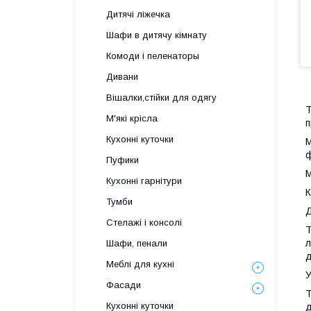
Дитячі ліжечка
Шафи в дитячу кімнату
Комоди і пеленаторы
Дивани
Вішалки,стійки для одягу
Т
М'які крісла
п
Кухонні куточки
М
ф
Пуфики
М
Кухонні гарнітури
К
Тумби
Д
Стелажі і консолі
Т
л
Шафи, пенали
д
Меблі для кухні
У
Фасади
Т
Кухонні куточки
д