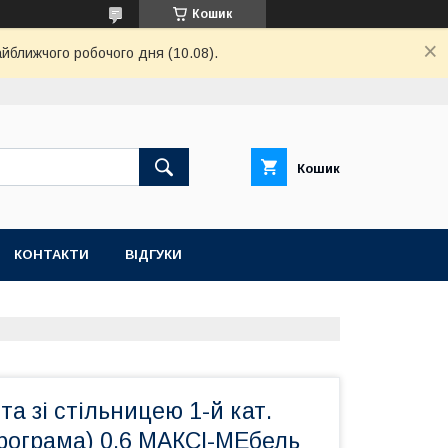
Кошик
айближчого робочого дня (10.08).
Кошик
КОНТАКТИ
ВІДГУКИ
та зі стільницею 1-й кат.
рограма) 0,6 МАКСІ-МЕбель