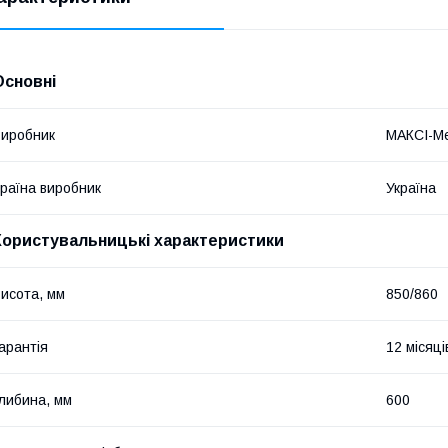
Основні
иробник
МАКСІ-Ме
раїна виробник
Україна
Користувальницькі характеристики
исота, мм
850/860
арантія
12 місяці
либина, мм
600