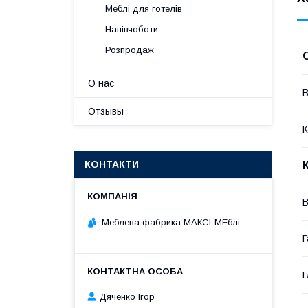
Меблі для готелів
Напівчоботи
Розпродаж
О нас
В
Отзывы
К
КОНТАКТИ
В
Меблева фабрика МАКСІ-МЕблі
Г
Г
Дяченко Ігор