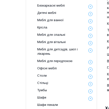
б
Безкаркасні меблі
к
н
Дитячі меблі
н
Меблі для ванної
К
Крісла
Т
в
Меблі для спальні
К
Меблі для вітальні
Р
Меблі для дитсадів, шкіл і
лікарень
Ш
В
Меблі для передпокою
Г
Офісні меблі
К
Столи
е
Стільці
В
м
Тумбы
Шафи
Шафи пенали
Х