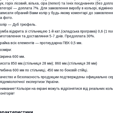
ук, горіх лісовий, вільха, сіра (пепел) та їхніх поєднаннях (без доп
атегорії — доплата 7%. Для замовлення виробу в кольорі, відмінном
аписати обраний Вами колір у будь-якому коментарі до замовленн
а фото.
олір — Дуб трюфель.
умба відкрита зі стільницею 1-й кат.(складська програма) 0,6 (1 п
иготовлення та доставляння 5-7 днів. Предоплата 30%.
райка всіх елементів — протиударна ПВХ 0,5 мм.
озміри:
ирина 600 мм.
исота 850 мм.(стільниця 28 мм); 860 мм.(стільниця 38 мм)
либина 600 мм по стільниці, 450 мм по боковій стійці.
ачество и безопасность продукции подтверждены официально сер
підеміологічної експертизи України.
нимание! Кольори на екрані можуть відрізнятися від реальних коль
оніторів!
арактеристики