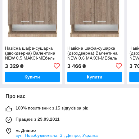
Навісна шафа-сушарка
Навісна шафа-сушарка
Нав
(двохдверна) Валентина
(двохдверна) Валентина
(дво
NEW 0,5 МАКСІ-МЕбель
NEW 0,6 МАКСІ-МЕбель
NEW
(13029)
(13030)
(130
3 329
3 466
3 7
₴
₴
Купити
Купити
Про нас
100% позитивних з 15 відгуків за рік
Працює з 29.09.2011
м. Дніпро
вул. Новобудівельна, 3 , Дніпро, Україна