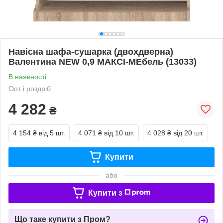
Навісна шафа-сушарка (двохдверна)
Валентина NEW 0,9 МАКСІ-МЕбель (13033)
В наявності
Опт і роздріб
4 282
₴
4 154 ₴
від 5 шт.
4 071 ₴
від 10 шт.
4 028 ₴
від 20 шт.
Купити
або
Купити з
Що таке купити з Пром?