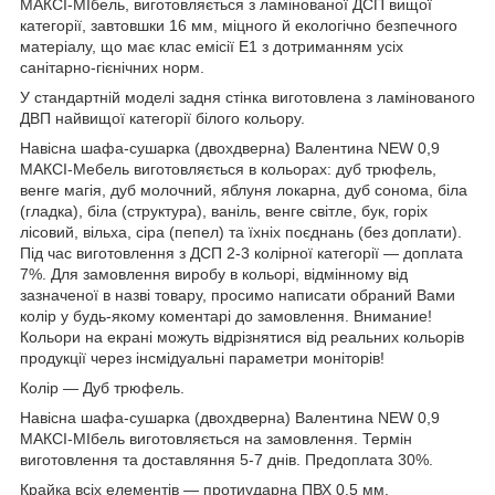
МАКСІ-МІбель, виготовляється з ламінованої ДСП вищої
категорії, завтовшки 16 мм, міцного й екологічно безпечного
матеріалу, що має клас емісії Е1 з дотриманням усіх
санітарно-гієнічних норм.
У стандартній моделі задня стінка виготовлена з ламінованого
ДВП найвищої категорії білого кольору.
Навісна шафа-сушарка (двохдверна) Валентина NEW 0,9
МАКСІ-Мебель виготовляється в кольорах: дуб трюфель,
венге магія, дуб молочний, яблуня локарна, дуб сонома, біла
(гладка), біла (структура), ваніль, венге світле, бук, горіх
лісовий, вільха, сіра (пепел) та їхніх поєднань (без доплати).
Під час виготовлення з ДСП 2-3 колірної категорії — доплата
7%. Для замовлення виробу в кольорі, відмінному від
зазначеної в назві товару, просимо написати обраний Вами
колір у будь-якому коментарі до замовлення. Внимание!
Кольори на екрані можуть відрізнятися від реальних кольорів
продукції через інсмідуальні параметри моніторів!
Колір — Дуб трюфель.
Навісна шафа-сушарка (двохдверна) Валентина NEW 0,9
МАКСІ-МІбель виготовляється на замовлення. Термін
виготовлення та доставляння 5-7 днів. Предоплата 30%.
Крайка всіх елементів — протиударна ПВХ 0,5 мм.