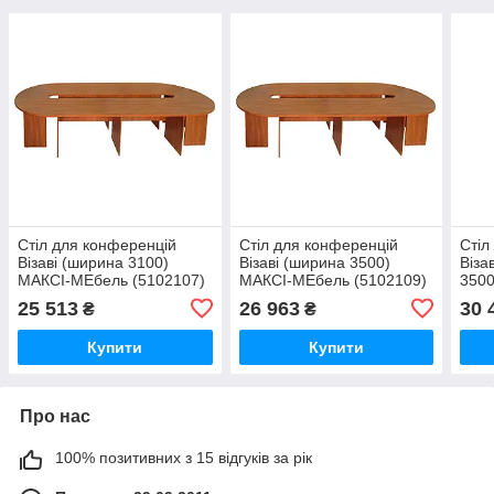
Стіл для конференцій
Стіл для конференцій
Стіл
Візаві (ширина 3100)
Візаві (ширина 3500)
Віза
МАКСІ-МЕбель (5102107)
МАКСІ-МЕбель (5102109)
350
(510
25 513
26 963
30 
₴
₴
Купити
Купити
Про нас
100% позитивних з 15 відгуків за рік