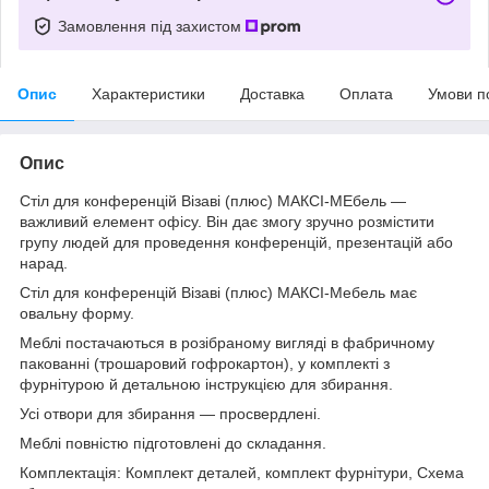
Замовлення під захистом
Опис
Характеристики
Доставка
Оплата
Умови п
Опис
Стіл для конференцій Візаві (плюс) МАКСІ-МЕбель —
важливий елемент офісу. Він дає змогу зручно розмістити
групу людей для проведення конференцій, презентацій або
нарад.
Стіл для конференцій Візаві (плюс) МАКСІ-Мебель має
овальну форму.
Меблі постачаються в розібраному вигляді в фабричному
пакованні (трошаровий гофрокартон), у комплекті з
фурнітурою й детальною інструкцією для збирання.
Усі отвори для збирання — просвердлені.
Меблі повністю підготовлені до складання.
Комплектація: Комплект деталей, комплект фурнітури, Схема