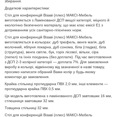
збирання.
Додаткові характеристики:
Стіл для конференцій Візаві (плюс) МАКСІ-Мебель
виготовляється з Ламінованої ДСП вищої категорії, міцного й
екологічно безпечного матеріалу, що має клас емісії Е1 з
дотриманням усіх санітарно-гігієнічних норм.
Стіл для конференцій Візаві (плюс) МАКСІ-Мебель
виготовляється в кольорах: дуб трюфель, венге магія, дуб
молочний, яблуня локарна, дуб сонома, біла (гладка), біла
(структура), венге світле, бук, горіх лісової, вільхи, сіра
(пепел) та їхніх поєднань (без доплати). Під час виготовлення
з ДСП 2-3 колірної категорії — доплата 7%. Для замовлення
виробу в кольорі, відмінному від зазначеної в назві товару,
просимо написати обраний Вами колір у будь-якому
коментарі до замовлення.
Крайка стільниці протиударна ПВХ 2,0 мм, інші елементи —
протиударна крайка ПВХ 0,5 мм.
Ця модель виготовлена з ламінованого ДСП завтовшки 16 мм,
стлешниця завтовшки 32 мм.
Товщина стільниці 32 мм.
Стіл для конференцій Візаві (плюс) МАКСІ-Мебель