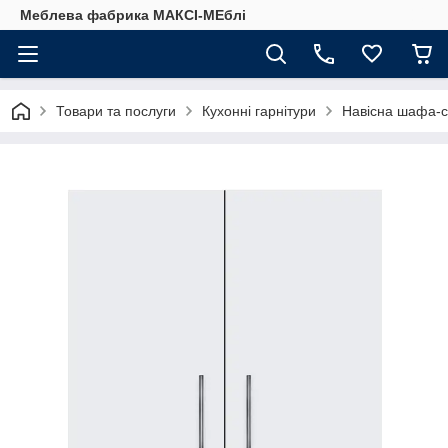
Меблева фабрика МАКСІ-МЕблі
Товари та послуги
Кухонні гарнітури
Навісна шафа-с