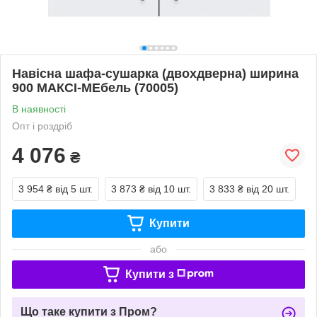
Навісна шафа-сушарка (двохдверна) ширина
900 МАКСІ-МЕбель (70005)
В наявності
Опт і роздріб
4 076
₴
3 954 ₴
від 5 шт.
3 873 ₴
від 10 шт.
3 833 ₴
від 20 шт.
Купити
або
Купити з
Що таке купити з Пром?