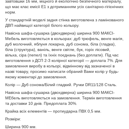
завтовшки 16 мм, міцного й екологічно безпечного матеріалу,
що має клас емісії Е1 з дотриманням усіх санітарно-гігієнічних
норм.
У стандартній моделі задня стінка виготовлена з ламінованого
ДВП найвищої категорії білого кольору.
Навісна шафа-сушарка (двохдверна) ширина 900 МАКСІ-
Мебель виготовляється в кольорах: дуб трюфель, венге магія,
дуб молочний, яблуня локарна, дуб сонома, біла (гладка),
біла (структура), ваніль, венге світле, бук, горіх лісовий,
вільха, сіра (пепел) та їхніх поєднань (без доплати). Під час
виготовлення з ДСП 2-3 колірної категорії — доплата 7%. Для
замовлення виробу в кольорі, відмінному від зазначеної в
назві товару, просимо написати обраний Вами колір у будь-
якому коментарі до замовлення.
Колір — Дуб сонома/Білий гладкий. Ручки DR11/128 Сталь.
Навісна шафа-сушарка (двохдверна) ширина 900 МАКСІ-
МЕбель виготовляється на замовлення. Термін виготовлення
та доставки 10 днів. Предоплата 30%.
Крайка всіх елементів — протиударна ПВХ 0,5 мм.
Розміри:
Ширина 900 мм.