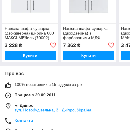
Навісна шафа-сушарка
Навісна шафа-сушарка
Нав
(двохдверна) ширина 600
(двохдверна) з
(дво
МАКСІ-МЕбель (70002)
фарбованими МДФ
МАК
фасадами ширина 900
3 228
7 362
3 4
₴
₴
МАКСІ-Мебель (5102245)
Купити
Купити
Про нас
100% позитивних з 15 відгуків за рік
Працює з 29.09.2011
м. Дніпро
вул. Новобудівельна, 3 , Дніпро, Україна
Контакти