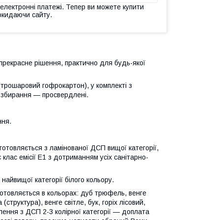
 електронні платежі. Тепер ви можете купити
окидаючи сайту.
рекрасне рішення, практично для будь-якої
(трошаровий гофрокартон), у комплекті з
 збирання — просвердлені.
ння.
товляється з ламінованої ДСП вищої категорії,
 клас емісії Е1 з дотриманням усіх санітарно-
найвищої категорії білого кольору.
товляється в кольорах: дуб трюфель, венге
(структура), венге світле, бук, горіх лісовий,
овлення з ДСП 2-3 колірної категорії — доплата