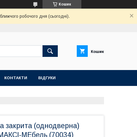
Кошик
ближчого робочого дня (сьогодні).
Кошик
КОНТАКТИ
ВІДГУКИ
а закрита (однодверна)
МАКСІ-МЕбель (70034)