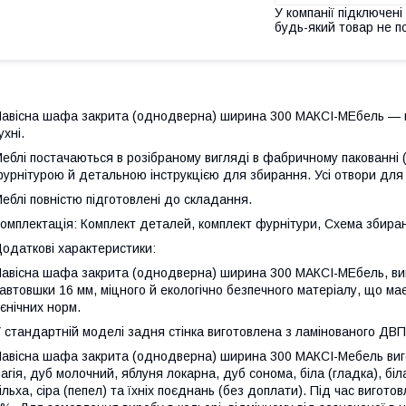
У компанії підключені
будь-який товар не п
авісна шафа закрита (однодверна) ширина 300 МАКСІ-МЕбель — п
ухні.
еблі постачаються в розібраному вигляді в фабричному пакованні 
урнітурою й детальною інструкцією для збирання. Усі отвори для
еблі повністю підготовлені до складання.
омплектація: Комплект деталей, комплект фурнітури, Схема збира
одаткові характеристики:
авісна шафа закрита (однодверна) ширина 300 МАКСІ-МЕбель, виго
автовшки 16 мм, міцного й екологічно безпечного матеріалу, що має
ієнічних норм.
 стандартній моделі задня стінка виготовлена з ламінованого ДВП 
авісна шафа закрита (однодверна) ширина 300 МАКСІ-Мебель виго
агія, дуб молочний, яблуня локарна, дуб сонома, біла (гладка), біла 
ільха, сіра (пепел) та їхніх поєднань (без доплати). Під час вигот