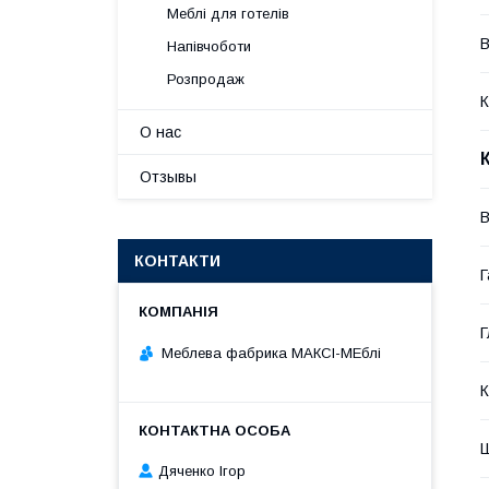
Меблі для готелів
В
Напівчоботи
Розпродаж
К
О нас
Отзывы
В
КОНТАКТИ
Г
Г
Меблева фабрика МАКСІ-МЕблі
К
Ш
Дяченко Ігор