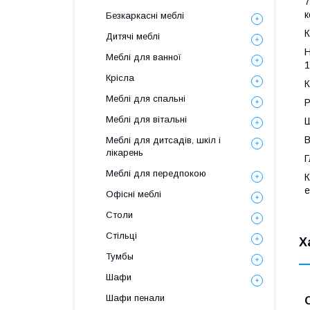
7
к
Безкаркасні меблі
К
Дитячі меблі
Н
Меблі для ванної
1
Крісла
К
Меблі для спальні
Р
Меблі для вітальні
Ш
В
Меблі для дитсадів, шкіл і
лікарень
Г
Меблі для передпокою
К
е
Офісні меблі
Столи
Стільці
Х
Тумбы
Шафи
Шафи пенали