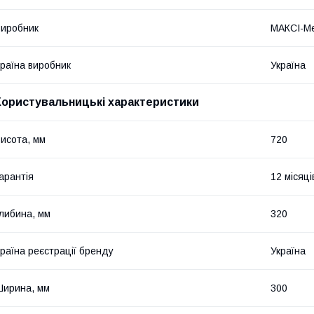
иробник
МАКСІ-Ме
раїна виробник
Україна
Користувальницькі характеристики
исота, мм
720
арантія
12 місяці
либина, мм
320
раїна реєстрації бренду
Україна
ирина, мм
300