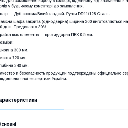
%. Для замовлення виробу в кольорі, відмінному від зазначеної в 
олір у будь-якому коментарі до замовлення.
олір — Дуб сонома/Білий гладкий. Ручки DR11/128 Сталь.
авісна шафа закрита (однодверна) ширина 300 виготовляється на
0 днів. Предоплата 30%.
райка всіх елементів — протиударна ПВХ 0,5 мм.
озміри:
ирина 300 мм.
исота 720 мм.
либина 340 мм.
ачество и безопасность продукции подтверждены официально сер
підеміологічної експертизи України.
арактеристики
Основні