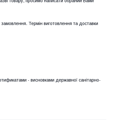
назві товару, просимо написати обраний Вами
 замовлення. Термін виготовлення та доставки
тификатами - висновками державної санітарно-