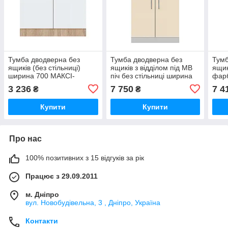
Тумба дводверна без
Тумба дводверна без
Тумб
ящиків (без стільниці)
ящиків з відділом під МВ
ящик
ширина 700 МАКСІ-
піч без стільниці ширина
фар
МЕбель (70069)
700 МАКСІ-Мебель Сірий/
фас
3 236
7 750
7 4
₴
₴
Ваніль (80140)
МАКС
Купити
Купити
Про нас
100% позитивних з 15 відгуків за рік
Працює з 29.09.2011
м. Дніпро
вул. Новобудівельна, 3 , Дніпро, Україна
Контакти