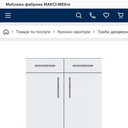
Меблева фабрика МАКСІ-МЕблі
Товари та послуги
Кухонні гарнітури
Тумба дводверн