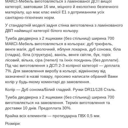
МАКСІ-Мебель виготовляється з ламінованої ДСП вищої
категорії, завтовшки 16 мм, міцного й екологічно безпечного
матеріалу, що має клас емісії Е1 з дотриманням усіх
санітарно-гігієнічних норм.
У стандартній моделі задня стінка виготовлена з ламінованого
ДВП найвищої категорії білого кольору.
Тумба дводверна з 2 ящиками (без стільниці) ширина 700
МАКСІ-Мебель виготовляється в кольорах: дуб трюфель,
венге магія, дуб молочний, яблуня локарна, дуб сонома, біла
(гладка), біла (структура), ваніль, венге світле, бук, горіх
лісовий, вільха, сіра (пепел) та їхніх поєднань (без доплати).
Під час виготовлення з ДСП 2-3 колірної категорії — доплата
7%. Для замовлення виробу в кольорі, відмінному від
зазначеної в назві товару, просимо написати обраний Вами
колір у будь-якому коментарі до замовлення.
Колір — Дуб сонома/Білий гладкий. Ручки DR11/128 Сталь.
Тумба дводверна з 2 ящиками (без стільниці) ширина 700
виготовляється на замовлення. Термін виготовлення та
доставки 10 днів. Предоплата 30%.
Крайка всіх елементів — протиударна ПВХ 0,5 мм.
Розміри: