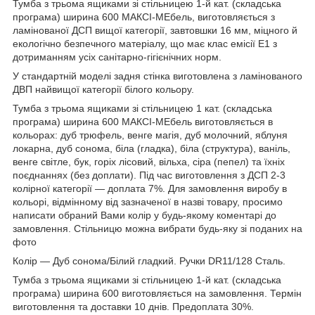
Тумба з трьома ящиками зі стільницею 1-й кат. (складська
програма) ширина 600 МАКСІ-МЕбель, виготовляється з
ламінованої ДСП вищої категорії, завтовшки 16 мм, міцного й
екологічно безпечного матеріалу, що має клас емісії Е1 з
дотриманням усіх санітарно-гігієнічних норм.
У стандартній моделі задня стінка виготовлена з ламінованого
ДВП найвищої категорії білого кольору.
Тумба з трьома ящиками зі стільницею 1 кат. (складська
програма) ширина 600 МАКСІ-МЕбель виготовляється в
кольорах: дуб трюфель, венге магія, дуб молочний, яблуня
локарна, дуб сонома, біла (гладка), біла (структура), ваніль,
венге світле, бук, горіх лісовий, вільха, сіра (пепел) та їхніх
поєднаннях (без доплати). Під час виготовлення з ДСП 2-3
колірної категорії — доплата 7%. Для замовлення виробу в
кольорі, відмінному від зазначеної в назві товару, просимо
написати обраний Вами колір у будь-якому коментарі до
замовлення. Стільницю можна вибрати будь-яку зі поданих на
фото
Колір — Дуб сонома/Білий гладкий. Ручки DR11/128 Сталь.
Тумба з трьома ящиками зі стільницею 1-й кат. (складська
програма) ширина 600 виготовляється на замовлення. Термін
виготовлення та доставки 10 днів. Предоплата 30%.