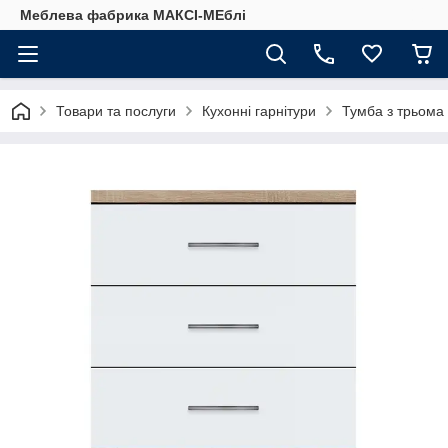
Меблева фабрика МАКСІ-МЕблі
Товари та послуги
Кухонні гарнітури
Тумба з трьома