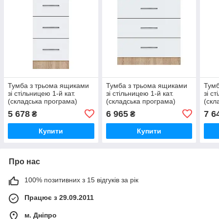
Тумба з трьома ящиками
Тумба з трьома ящиками
Тумб
зі стільницею 1-й кат.
зі стільницею 1-й кат.
зі с
(складська програма)
(складська програма)
(скл
ширина 500 МАКСІ-
ширина 700 МАКСІ-
шир
5 678
6 965
7 6
₴
₴
МЕбель (70130)
МЕбель (70132)
МЕбе
Купити
Купити
Про нас
100% позитивних з 15 відгуків за рік
Працює з 29.09.2011
м. Дніпро