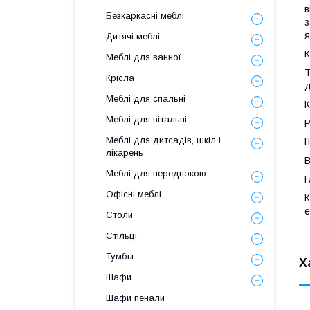
в
Безкаркасні меблі
з
я
Дитячі меблі
К
Меблі для ванної
Т
Крісла
д
Меблі для спальні
К
Меблі для вітальні
Р
Меблі для дитсадів, шкіл і
Ш
лікарень
В
Меблі для передпокою
Г
Офісні меблі
К
е
Столи
Стільці
Тумбы
Х
Шафи
Шафи пенали