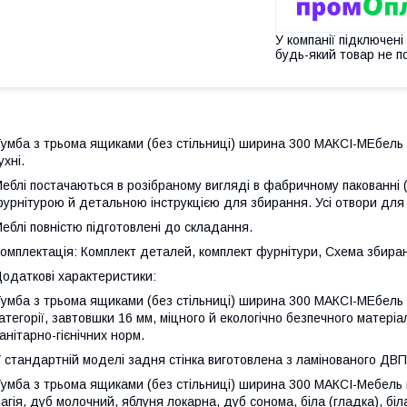
У компанії підключені
будь-який товар не п
умба з трьома ящиками (без стільниці) ширина 300 МАКСІ-МЕбель 
ухні.
еблі постачаються в розібраному вигляді в фабричному пакованні 
урнітурою й детальною інструкцією для збирання. Усі отвори для
еблі повністю підготовлені до складання.
омплектація: Комплект деталей, комплект фурнітури, Схема збира
одаткові характеристики:
умба з трьома ящиками (без стільниці) ширина 300 МАКСІ-МЕбель 
атегорії, завтовшки 16 мм, міцного й екологічно безпечного матеріа
анітарно-гієнічних норм.
 стандартній моделі задня стінка виготовлена з ламінованого ДВП 
умба з трьома ящиками (без стільниці) ширина 300 МАКСІ-Мебель 
агія, дуб молочний, яблуня локарна, дуб сонома, біла (гладка), біла 