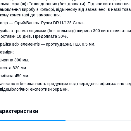
ільха, сіра (пі) і їх поєднаннях (без доплати). Під час виготовленн
амовлення виробу в кольорі, відмінному від зазначеної в назві тов
кому коментарі до замовлення.
олір — Сірий/Ваніль. Ручки DR11/128 Сталь.
умба з трьома ящиками (без стільниці) ширина 300 виготовляється
оставки 10 днів. Предоплата 30%.
райка всіх елементів — протиударна ПВХ 0,5 мм.
озміри:
ирина 300 мм.
исота 820 мм.
либина 450 мм.
ачество и безопасность продукции подтверждены официально сер
підеміологічної експертизи України.
арактеристики