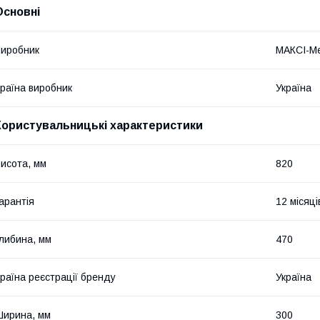
Основні
иробник
МАКСІ-Ме
раїна виробник
Україна
Користувальницькі характеристики
исота, мм
820
арантія
12 місяці
либина, мм
470
раїна реєстрації бренду
Україна
ирина, мм
300