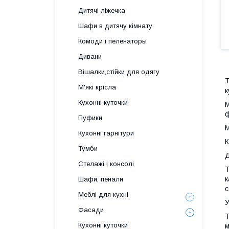
Дитячі ліжечка
Шафи в дитячу кімнату
Комоди і пеленаторы
Дивани
Вішалки,стійки для одягу
Т
М'які крісла
к
Кухонні куточки
М
ф
Пуфики
М
Кухонні гарнітури
К
Тумби
Д
Стелажі і консолі
Т
к
Шафи, пенали
с
Меблі для кухні
У
Фасади
Т
Кухонні куточки
м