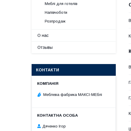
Меблі для готелів
Напівчоботи
В
Розпродаж
О нас
К
Отзывы
В
КОНТАКТИ
Г
Меблева фабрика МАКСІ-МЕблі
Г
К
Дяченко Ігор
Ш