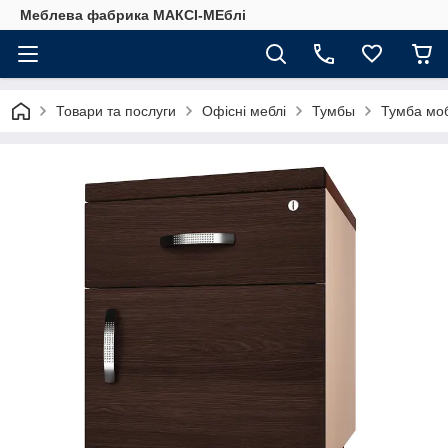
Меблева фабрика МАКСІ-МЕблі
Товари та послуги
Офісні меблі
Тумбы
Тумба моб