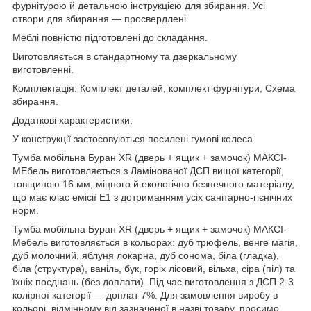
фурнітурою й детальною інструкцією для збирання. Усі
отвори для збирання — просвердлені.
Меблі повністю підготовлені до складання.
Виготовляється в стандартному та дзеркальному
виготовленні.
Комплектація: Комплект деталей, комплект фурнітури, Схема
збирання.
Додаткові характеристики:
У конструкції застосовуються посилені гумові колеса.
Тумба мобільна Буран XR (дверь + ящик + замочок) МАКСІ-
МЕбель виготовляється з Ламінованої ДСП вищої категорії,
товщиною 16 мм, міцного й екологічно безпечного матеріалу,
що має клас емісії Е1 з дотриманням усіх санітарно-гієнічних
норм.
Тумба мобільна Буран XR (дверь + ящик + замочок) МАКСІ-
Мебель виготовляється в кольорах: дуб трюфель, венге магія,
дуб молочний, яблуня локарна, дуб сонома, біла (гладка),
біла (структура), ваніль, бук, горіх лісовий, вільха, сіра (піл) та
їхніх поєднань (без доплати). Під час виготовлення з ДСП 2-3
колірної категорії — доплат 7%. Для замовлення виробу в
кольорі, відмінному від зазначеної в назві товару, просимо