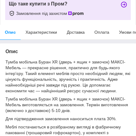
Що таке купити з Пром?
Замовлення під захистом
Опис
Характеристики
Доставка
Оплата
Умови п
Опис
Тумба мобільна Буран XR (дверь + ящик + замочок) МАКСІ-
Мебель — прекрасне рішення, практично для будь-якого
інтер'єру. Такий елемент меблів просто необхідний людям, які
цінують функціональність, зручність і практичність. Адже
найнеобхідніші речі завжди під рукою. Це допомагає
економити час — найцінніший ресурс сучасної людини.
Тумба мобільна Буран XR (дверь + ящик + замочок) МАКСІ-
Мебель виготовляється на замовлення. Термін виготовлення
(включно з доставкою) 5-10 днів.
Для підтвердження замовлення наноситься плата 30%.
Меблі постачаються в розібраному вигляді в фабричному
пакованні (трошаровий гофрокартон), у комплекті з