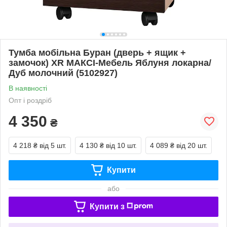
Тумба мобільна Буран (дверь + ящик +
замочок) XR МАКСІ-Мебель Яблуня локарна/
Дуб молочний (5102927)
В наявності
Опт і роздріб
4 350
₴
4 218 ₴
від 5 шт.
4 130 ₴
від 10 шт.
4 089 ₴
від 20 шт.
Купити
або
Купити з