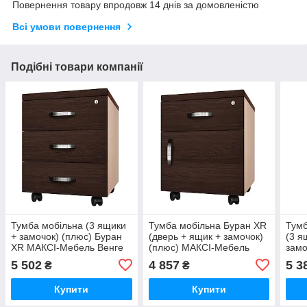
Повернення товару впродовж 14 днів за домовленістю
Всі умови повернення
Подібні товари компанії
Тумба мобільна (3 ящики
Тумба мобільна Буран XR
Тумб
+ замочок) (плюс) Буран
(дверь + ящик + замочок)
(3 я
XR МАКСІ-Мебель Венге
(плюс) МАКСІ-Мебель
зам
магія/Дуб молочний
Яблуня локарна/Дуб
Яблу
5 502
4 857
5 3
₴
₴
(5102926)
молочний (5102928)
моло
Купити
Купити