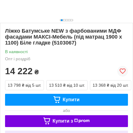
Ліжко Батумське NEW з фарбованими МДФ
фасадами МАКСІ-Мебель (під матрац 1900 х
1100) Біле гладке (5103067)
В наявності
Опт і роздріб
14 222
₴
13 798 ₴
від 5 шт.
13 510 ₴
від 10 шт.
13 368 ₴
від 20 шт.
Купити
або
Купити з