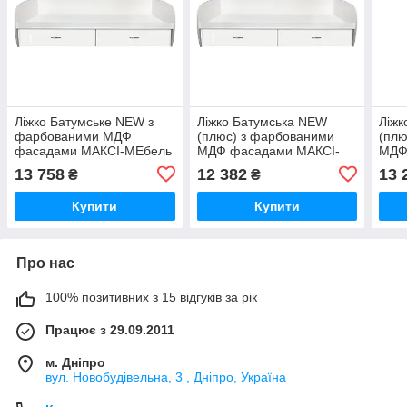
Ліжко Батумське NEW з
Ліжко Батумська NEW
Ліжк
фарбованими МДФ
(плюс) з фарбованими
(плю
фасадами МАКСІ-МЕбель
МДФ фасадами МАКСІ-
МДФ
(під матрац 1600 х 1100)
МЕбель (під матрац 1900
МЕбе
13 758
12 382
13 
₴
₴
Біле гладке (5103051)
х 800) Біла гладка
х 90
Купити
Купити
Про нас
100% позитивних з 15 відгуків за рік
Працює з 29.09.2011
м. Дніпро
вул. Новобудівельна, 3 , Дніпро, Україна