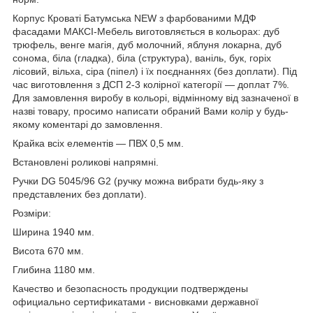
Корпус Кроваті Батумська NEW з фарбованими МДФ
фасадами МАКСІ-Мебель виготовляється в кольорах: дуб
трюфель, венге магія, дуб молочний, яблуня локарна, дуб
сонома, біла (гладка), біла (структура), ваніль, бук, горіх
лісовий, вільха, сіра (піпел) і їх поєднаннях (без доплати). Під
час виготовлення з ДСП 2-3 колірної категорії — доплат 7%.
Для замовлення виробу в кольорі, відмінному від зазначеної в
назві товару, просимо написати обраний Вами колір у будь-
якому коментарі до замовлення.
Крайка всіх елементів — ПВХ 0,5 мм.
Встановлені роликові напрямні.
Ручки DG 5045/96 G2 (ручку можна вибрати будь-яку з
представлених без доплати).
Розміри:
Ширина 1940 мм.
Висота 670 мм.
Глибина 1180 мм.
Качество и безопасность продукции подтверждены
официально сертификатами - висновками державної