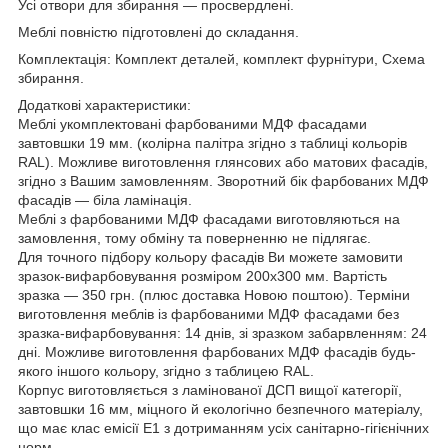
Усі отвори для збирання — просвердлені.
Меблі повністю підготовлені до складання.
Комплектація: Комплект деталей, комплект фурнітури, Схема
збирання.
Додаткові характеристики:
Меблі укомплектовані фарбованими МДФ фасадами
завтовшки 19 мм. (колірна палітра згідно з таблиці кольорів
RAL). Можливе виготовлення глянсових або матових фасадів,
згідно з Вашим замовленням. Зворотний бік фарбованих МДФ
фасадів — біла ламінація.
Меблі з фарбованими МДФ фасадами виготовляються на
замовлення, тому обміну та поверненню не підлягає.
Для точного підбору кольору фасадів Ви можете замовити
зразок-вифарбовування розміром 200х300 мм. Вартість
зразка — 350 грн. (плюс доставка Новою поштою). Терміни
виготовлення меблів із фарбованими МДФ фасадами без
зразка-вифарбовування: 14 днів, зі зразком забарвленням: 24
дні. Можливе виготовлення фарбованих МДФ фасадів будь-
якого іншого кольору, згідно з таблицею RAL.
Корпус виготовляється з ламінованої ДСП вищої категорії,
завтовшки 16 мм, міцного й екологічно безпечного матеріалу,
що має клас емісії Е1 з дотриманням усіх санітарно-гігієнічних
норм.