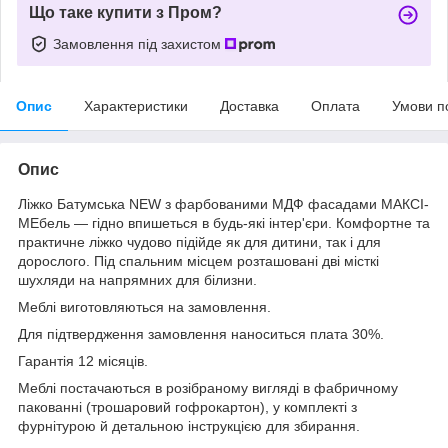
Що таке купити з Пром?
Замовлення під захистом
Опис
Характеристики
Доставка
Оплата
Умови п
Опис
Ліжко Батумська NEW з фарбованими МДФ фасадами МАКСІ-
МЕбель — гідно впишеться в будь-які інтер'єри. Комфортне та
практичне ліжко чудово підійде як для дитини, так і для
дорослого. Під спальним місцем розташовані дві місткі
шухляди на напрямних для білизни.
Меблі виготовляються на замовлення.
Для підтвердження замовлення наноситься плата 30%.
Гарантія 12 місяців.
Меблі постачаються в розібраному вигляді в фабричному
пакованні (трошаровий гофрокартон), у комплекті з
фурнітурою й детальною інструкцією для збирання.