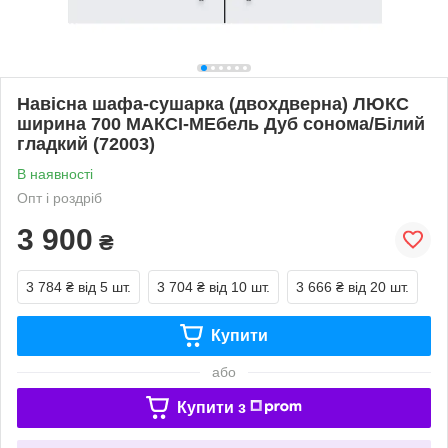
Навісна шафа-сушарка (двохдверна) ЛЮКС
ширина 700 МАКСІ-МЕбель Дуб сонома/Білий
гладкий (72003)
В наявності
Опт і роздріб
3 900
₴
3 784 ₴
від 5 шт.
3 704 ₴
від 10 шт.
3 666 ₴
від 20 шт.
Купити
або
Купити з