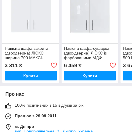
Навісна шафа закрита
Навісна шафа-сушарка
Нав
(двохдверна) ЛЮКС
(двохдверна) ЛЮКС із
(дво
ширина 700 МАКСІ-
фарбованими МДФ
500
МЕбель Дуб сонома/Білий
фасадами ширина 700
соно
3 311
6 459
3 6
₴
₴
гладкий (72009)
МАКСІ-Мебель Дуб
(740
сонома/Білий
Купити
Купити
Про нас
100% позитивних з 15 відгуків за рік
Працює з 29.09.2011
м. Дніпро
вул. Новобудівельна, 3 , Дніпро, Україна