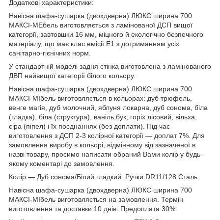
Додаткові характеристики:
Навісна шафа-сушарка (двохдверна) ЛЮКС ширина 700
МАКСІ-МЕбель виготовляється з ламінованої ДСП вищої
категорії, завтовшки 16 мм, міцного й екологічно безпечного
матеріалу, що має клас емісії Е1 з дотриманням усіх
санітарно-гієнічних норм.
У стандартній моделі задня стінка виготовлена з ламінованого
ДВП найвищої категорії білого кольору.
Навісна шафа-сушарка (двохдверна) ЛЮКС ширина 700
МАКСІ-МІбель виготовляється в кольорах: дуб трюфель,
венге магія, дуб молочний, яблуня локарна, дуб сонома, біла
(гладка), біла (структура), ваніль,бук, горіх лісовий, вільха,
сіра (піпел) і їх поєднаннях (без доплати). Під час
виготовлення з ДСП 2-3 колірної категорії — доплат 7%. Для
замовлення виробу в кольорі, відмінному від зазначеної в
назві товару, просимо написати обраний Вами колір у будь-
якому коментарі до замовлення.
Колір — Дуб сонома/Білий гладкий. Ручки DR11/128 Сталь.
Навісна шафа-сушарка (двохдверна) ЛЮКС ширина 700
МАКСІ-МІбель виготовляється на замовлення. Термін
виготовлення та доставки 10 днів. Предоплата 30%.