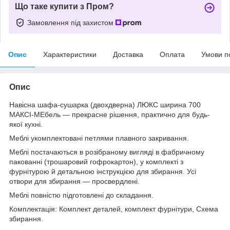
Що таке купити з Пром?
Замовлення під захистом
Опис
Характеристики
Доставка
Оплата
Умови п
Опис
Навісна шафа-сушарка (двохдверна) ЛЮКС ширина 700
МАКСІ-МЕбель — прекрасне рішення, практично для будь-
якої кухні.
Меблі укомплектовані петлями плавного закривання.
Меблі постачаються в розібраному вигляді в фабричному
пакованні (трошаровий гофрокартон), у комплекті з
фурнітурою й детальною інструкцією для збирання. Усі
отвори для збирання — просвердлені.
Меблі повністю підготовлені до складання.
Комплектація: Комплект деталей, комплект фурнітури, Схема
збирання.