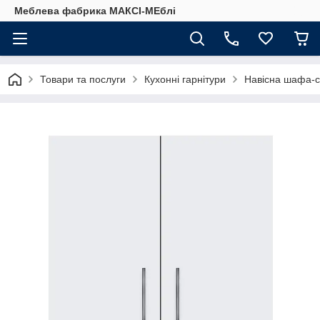
Меблева фабрика МАКСІ-МЕблі
Товари та послуги
Кухонні гарнітури
Навісна шафа-с