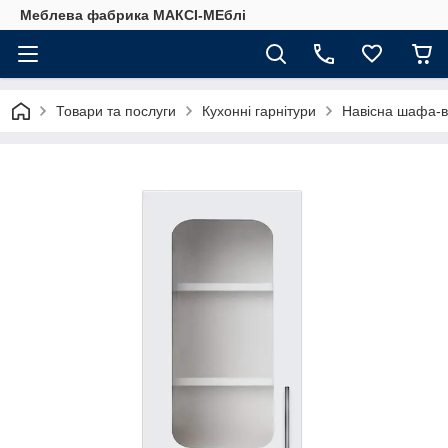
Меблева фабрика МАКСІ-МЕблі
Товари та послуги
Кухонні гарнітури
Навісна шафа-в