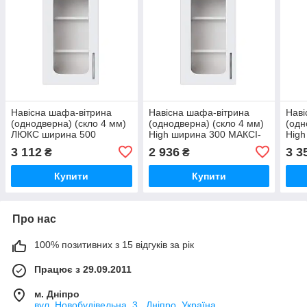
Навісна шафа-вітрина
Навісна шафа-вітрина
Наві
(однодверна) (скло 4 мм)
(однодверна) (скло 4 мм)
(одн
ЛЮКС ширина 500
High ширина 300 МАКСІ-
High
МЕбель Дуб сонома/Білий
Мібель Дуб сонома/Білий
Мібе
3 112
2 936
3 3
₴
₴
гладкий
гладкий (74036)
глад
Купити
Купити
Про нас
100% позитивних з 15 відгуків за рік
Працює з 29.09.2011
м. Дніпро
вул. Новобудівельна, 3 , Дніпро, Україна