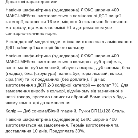
Додаткові характеристики:
Навісна шафа-вітрина (однодверна) ЛЮКС ширина 400
МАКСІ-МЕбель виготовляється з ламінованої ДСП вищої
категорії, завтовшки 16 мм, міцного й екологічно безпечного
матеріалу, що має клас емісії Е1 з дотриманням усіх
санітарно-гієнічних норм.
У стандартній моделі задня стінка виготовлена з ламінованого
ДВП найвищої категорії білого кольору.
Навісна шафа-вітрина (однодверна) ЛЮКС ширина 400
МАКСІ-МЕбель виготовляється в кольорах: дуб трюфель,
венге магія, дуб молочний, яблуня локарна, дуб сонома, біла
(гладка), біла (структура), ваніль,бук, горіх лісовий, вільха,
сіра (піл) та їх поєднаннях (без доплати). Під час
виготовлення з ДСП 2-3 колірної категорії — доплат 7%. Для
замовлення виробу в кольорі, відмінному від зазначеної в
назві товару, просимо написати обраний Вами колір у будь-
якому коментарі до замовлення.
Колір — Дуб сонома/Білий гладкий. Ручки DR11/128 Сталь.
Навісна шафа-вітрина (однодверна) LeКС ширина 400
виготовляється на замовлення. Термін виготовлення та
доставляння 10 днів. Предоплата 30%.