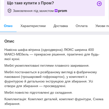
Що таке купити з Пром?
Замовлення під захистом
Опис
Характеристики
Доставка
Оплата
Умови п
Опис
Навісна шафа-вітрина (однодверна) ЛЮКС ширина 400
МАКСІ-МЕбель — прекрасне рішення, практично для будь-
якої кухні.
Меблі укомплектовані петлями плавного закривання.
Меблі постачаються в розібраному вигляді в фабричному
пакованні (трошаровий гофрокартон), у комплекті з
фурнітурою й детальною інструкцією для збирання. Усі
отвори для збирання — просвердлені.
Меблі повністю підготовлені до складання.
Комплектація: Комплект деталей, комплект фурнітури, Схема
збирання.