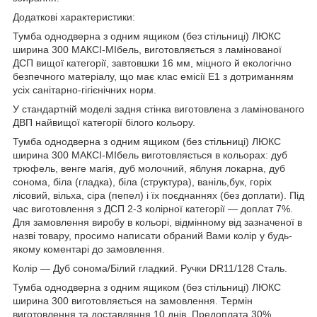
Додаткові характеристики:
Тумба однодверна з одним ящиком (без стільниці) ЛЮКС
ширина 300 МАКСІ-МІбель, виготовляється з ламінованої
ДСП вищої категорії, завтовшки 16 мм, міцного й екологічно
безпечного матеріалу, що має клас емісії Е1 з дотриманням
усіх санітарно-гігієнічних норм.
У стандартній моделі задня стінка виготовлена з ламінованого
ДВП найвищої категорії білого кольору.
Тумба однодверна з одним ящиком (без стільниці) ЛЮКС
ширина 300 МАКСІ-МІбель виготовляється в кольорах: дуб
трюфель, венге магія, дуб молочний, яблуня локарна, дуб
сонома, біла (гладка), біла (структура), ваніль,бук, горіх
лісовий, вільха, сіра (пепел) і їх поєднаннях (без доплати). Під
час виготовлення з ДСП 2-3 колірної категорії — доплат 7%.
Для замовлення виробу в кольорі, відмінному від зазначеної в
назві товару, просимо написати обраний Вами колір у будь-
якому коментарі до замовлення.
Колір — Дуб сонома/Білий гладкий. Ручки DR11/128 Сталь.
Тумба однодверна з одним ящиком (без стільниці) ЛЮКС
ширина 300 виготовляється на замовлення. Термін
виготовлення та доставляння 10 днів. Предоплата 30%.