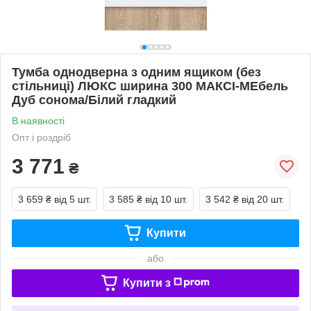
Тумба однодверна з одним ящиком (без
стільниці) ЛЮКС ширина 300 МАКСІ-МЕбель
Дуб сонома/Білий гладкий
В наявності
Опт і роздріб
3 771
₴
3 659 ₴
від 5 шт.
3 585 ₴
від 10 шт.
3 542 ₴
від 20 шт.
Купити
або
Купити з