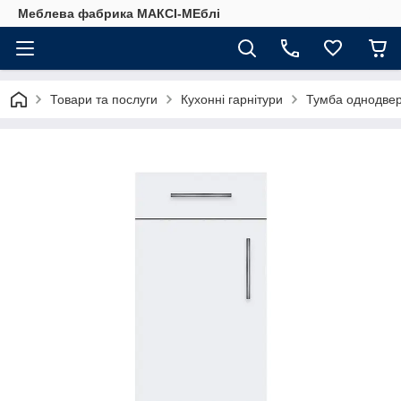
Меблева фабрика МАКСІ-МЕблі
Товари та послуги
Кухонні гарнітури
Тумба однодвер