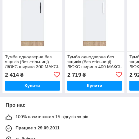
Тумба однодверна без
Тумба однодверна без
Тумб
ящиків (без стільниці)
ящиків (без стільниці)
ящик
ЛЮКС ширина 300 МАКСІ-
ЛЮКС ширина 400 МАКСІ-
ЛЮК
МЕбель Дуб сонома/Білий
МЕбель Дуб сонома/Білий
МЕбе
2 414
2 719
2 9
₴
₴
гладкий (72082)
гладкий (72083)
глад
Купити
Купити
Про нас
100% позитивних з 15 відгуків за рік
Працює з 29.09.2011
м. Дніпро