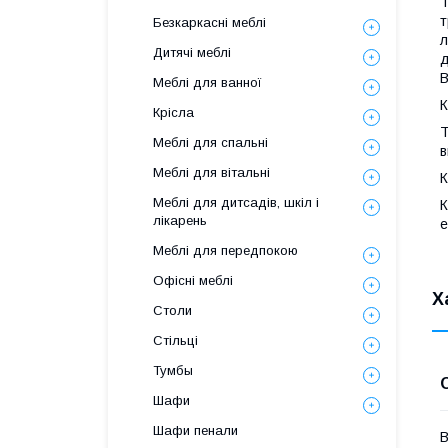
Т
т
Безкаркасні меблі
л
Дитячі меблі
д
В
Меблі для ванної
К
Крісла
Т
Меблі для спальні
в
Меблі для вітальні
К
Меблі для дитсадів, шкіл і
К
лікарень
е
Меблі для передпокою
Офісні меблі
Х
Столи
Стільці
Тумбы
Шафи
Шафи пенали
В