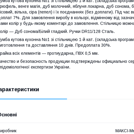
умба кутова кухонна No1 зі стільницею 1-й кат. (складська програ
рюфель, венге магія, дуб молочний, яблуня локарна, дуб сонома, біла
ісовий, вільха, сіра (пепел) і їх поєднаннях (без доплати). Під час
оплат 7%. Для замовлення виробу в кольорі, відмінному від зазнач
ами колір у будь-якому коментарі до замовлення. Стільницю можн
олір — Дуб сонома/Білий гладкий. Ручки DR11/128 Сталь.
умба кутова кухонна No1 зі стільницею 1-й кат. (складська програ
иготовлення та доставляння 10 днів. Предоплата 30%.
райка всіх елементів — протиударна, ПВХ 0,5 мм.
ачество и безопасность продукции подтверждены официально сер
підеміологічної експертизи України.
арактеристики
Основні
иробник
МАКСІ-Ме