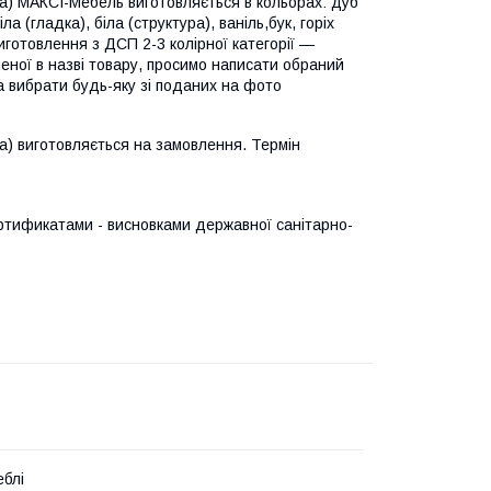
ма) МАКСІ-Мебель виготовляється в кольорах: дуб
 (гладка), біла (структура), ваніль,бук, горіх
 виготовлення з ДСП 2-3 колірної категорії —
еної в назві товару, просимо написати обраний
а вибрати будь-яку зі поданих на фото
ма) виготовляється на замовлення. Термін
тификатами - висновками державної санітарно-
блі