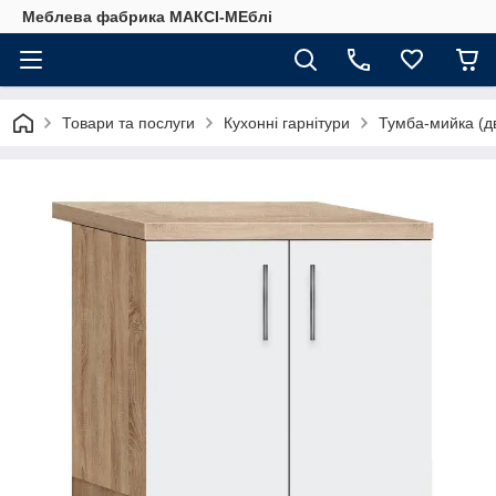
Меблева фабрика МАКСІ-МЕблі
Товари та послуги
Кухонні гарнітури
Тумба-мийка (дв