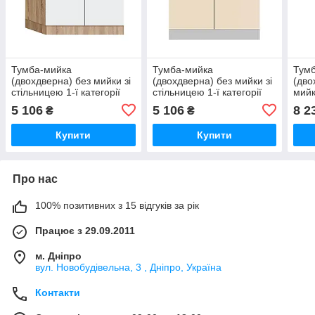
Тумба-мийка
Тумба-мийка
Тум
(двохдверна) без мийки зі
(двохдверна) без мийки зі
(дво
стільницею 1-ї категорії
стільницею 1-ї категорії
мийк
(складська програма)
(складська програма)
кате
5 106
5 106
8 2
₴
₴
ширина 800 МАКСІ-
ширина 800 МАКСІ-
про
МЕбель
МЕбель
500
Купити
Купити
Про нас
100% позитивних з 15 відгуків за рік
Працює з 29.09.2011
м. Дніпро
вул. Новобудівельна, 3 , Дніпро, Україна
Контакти