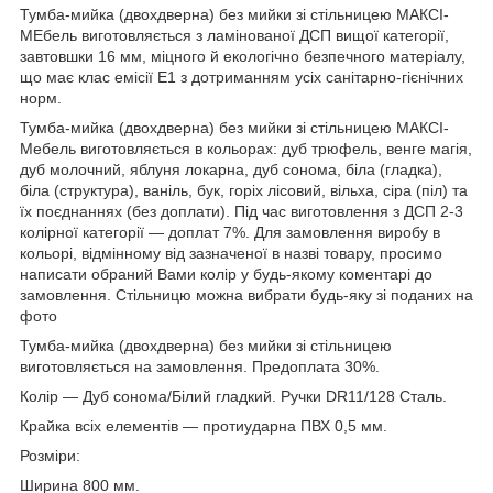
Тумба-мийка (двохдверна) без мийки зі стільницею МАКСІ-
МЕбель виготовляється з ламінованої ДСП вищої категорії,
завтовшки 16 мм, міцного й екологічно безпечного матеріалу,
що має клас емісії Е1 з дотриманням усіх санітарно-гієнічних
норм.
Тумба-мийка (двохдверна) без мийки зі стільницею МАКСІ-
Мебель виготовляється в кольорах: дуб трюфель, венге магія,
дуб молочний, яблуня локарна, дуб сонома, біла (гладка),
біла (структура), ваніль, бук, горіх лісовий, вільха, сіра (піл) та
їх поєднаннях (без доплати). Під час виготовлення з ДСП 2-3
колірної категорії — доплат 7%. Для замовлення виробу в
кольорі, відмінному від зазначеної в назві товару, просимо
написати обраний Вами колір у будь-якому коментарі до
замовлення. Стільницю можна вибрати будь-яку зі поданих на
фото
Тумба-мийка (двохдверна) без мийки зі стільницею
виготовляється на замовлення. Предоплата 30%.
Колір — Дуб сонома/Білий гладкий. Ручки DR11/128 Сталь.
Крайка всіх елементів — протиударна ПВХ 0,5 мм.
Розміри:
Ширина 800 мм.