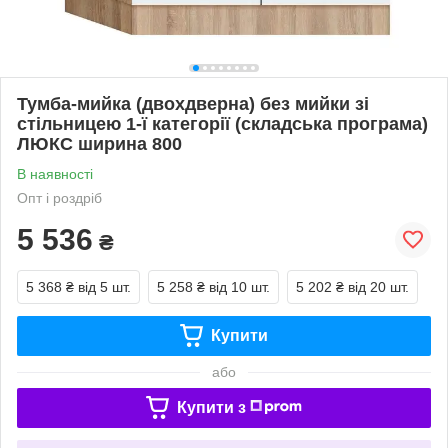
Тумба-мийка (двохдверна) без мийки зі
стільницею 1-ї категорії (складська програма)
ЛЮКС ширина 800
В наявності
Опт і роздріб
5 536
₴
5 368 ₴
від 5 шт.
5 258 ₴
від 10 шт.
5 202 ₴
від 20 шт.
Купити
або
Купити з