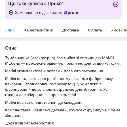
Що таке купити з Пром?
Замовлення під захистом
Опис
Характеристики
Доставка
Оплата
Умови п
Опис
Тумба-мийка (двохдверна) без мийки зі стільницею МАКСІ-
МЕбель — прекрасне рішення, практично для будь-якої кухні.
Меблі укомплектовані петлями плавного закривання.
Меблі постачаються в розібраному вигляді в фабричному
пакованні (трошаровий гофрокартон), у комплекті з
фурнітурою й детальною інструкцією для збирання. Усі
отвори для збирання — просвердлені.
Меблі повністю підготовлені до складання.
Комплектація: Комплект деталей, комплект фурнітури, Схема
збирання.
Додаткові характеристики: